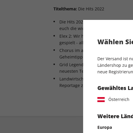
Titelthema:
Die Hits 2022
Die Hits 2022 - Horizon, God of War 
euch die wichtigsten Spiele des ko
Elex 2: Wir haben das neue RPG der
Wählen Sie
gespielt - alle Infos!
Chorus im ausführlichen Test: So gut 
Geheimtipp Ende 2021.
Der Versand ist 
Grid Legends in der Hands-on-Vorsc
Ländershop zu gel
neuesten Teil der Racing-Reihe
neue Registrierun
Landwirtschafts-Simulator: Großer T
Reportage zur Faszination der Serie
Gewähltes L
Österreich
Weitere Länd
Europa