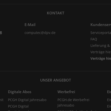
KONTAKT
E-Mail
Kundenser
98
computec@dpv.de
Serviceporta
FAQ
Lieferung &
Verträge hi
Verträge hi
UNSER ANGEBOT
Digitale Abos
Werbefrei
Ei
it
PCGH Digital Jahresabo
PCGH.de Werbefrei
Ei
Jahresabo
PCGH Digital
Ei