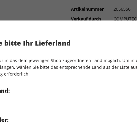
Artikelnummer
2056550
Verkauf durch
COMPUTEC
und Co.: Wir präsentieren
mmenden Jahres!
 Gothic-Macher stundenlang
 bitte Ihr Lieferland
ist der Science-Fiction-
nur in das dem jeweiligen Shop zugeordneten Land möglich. Um in
hau: Handfeste Infos zum
angen, wählen Sie bitte das entsprechende Land aus der Liste aus.
g erforderlich.
est zur 22er-Ausgabe +
and:
er: