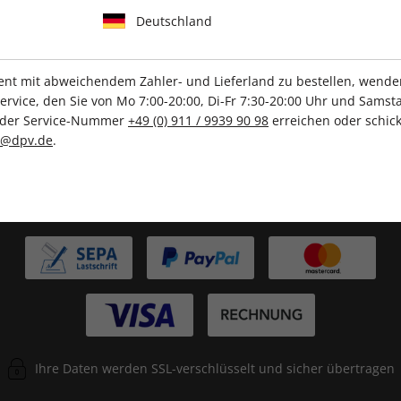
IHRE ABO-VORTEILE
Deutschland
t mit abweichendem Zahler- und Lieferland zu bestellen, wenden 
Tolle Prämien
Gratis Versand
vice, den Sie von Mo 7:00-20:00, Di-Fr 7:30-20:00 Uhr und Samsta
r der Service-Nummer
+49 (0) 911 / 9939 90 98
erreichen oder schick
c@dpv.de
.
ZAHLUNGSARTEN
Ihre Daten werden SSL-verschlüsselt und sicher übertragen