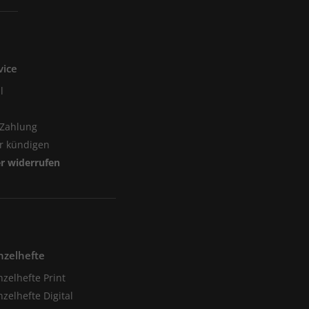
vice
l
 Zahlung
er kündigen
er widerrufen
nzelhefte
nzelhefte Print
nzelhefte Digital