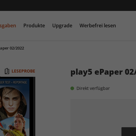
usgaben
Produkte
Upgrade
Werbefrei lesen
Paper 02/2022
PC Games MMORE &
play5
N
buffed.de
play5 ePaper 02
LESEPROBE
Raspberry Pi Geek
Direkt verfügbar