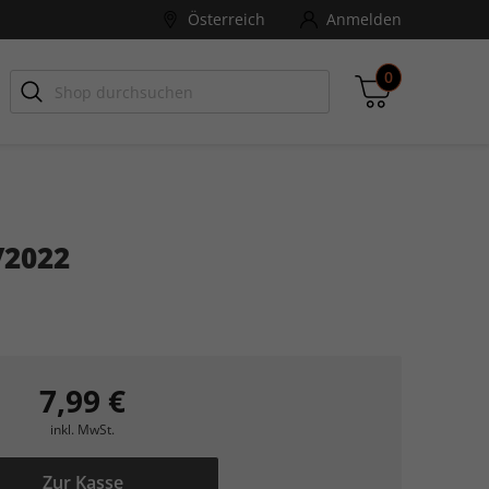
Österreich
Anmelden
0
-ZONE
Games Aktuell
/2022
Zwischensumme
inkl. MwSt., ggf. zzgl. Versandkosten
Zum Warenkorb
7,99 €
inkl. MwSt.
Zur Kasse