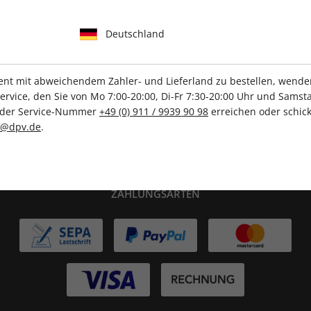
Deutschland
IHRE ABO-VORTEILE
t mit abweichendem Zahler- und Lieferland zu bestellen, wenden 
vice, den Sie von Mo 7:00-20:00, Di-Fr 7:30-20:00 Uhr und Samsta
Tolle Prämien
Gratis Versand
r der Service-Nummer
+49 (0) 911 / 9939 90 98
erreichen oder schick
c@dpv.de
.
ZAHLUNGSARTEN