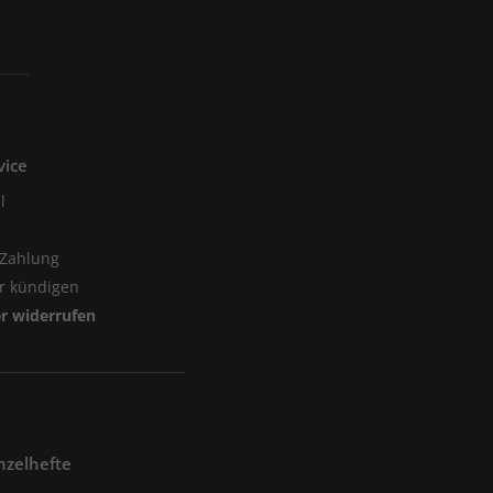
vice
l
 Zahlung
er kündigen
er widerrufen
nzelhefte