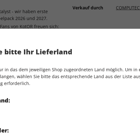
Verkauf durch
COMPUTEC
alyst - wir haben erste
pelpack 2026 und 2027.
- Fans von KotOR freuen sich:
apfen des Meisterwerks.
en im Outer Rim: Hier erlebt
nen!
 bitte Ihr Lieferland
te 3 kehren zu ihren RPG-
os.
nur in das dem jeweiligen Shop zugeordneten Land möglich. Um in
 von Control kommt mit
angen, wählen Sie bitte das entsprechende Land aus der Liste aus.
n. Und RPG-Mechaniken!
g erforderlich.
and:
er: