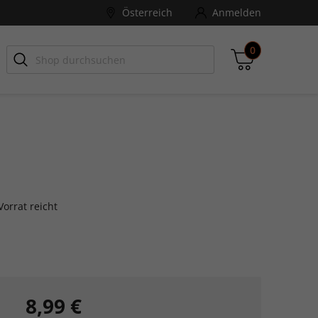
Österreich
Anmelden
0
-ZONE
Games Aktuell
Zwischensumme
inkl. MwSt., ggf. zzgl. Versandkosten
orrat reicht
Zum Warenkorb
8,99 €