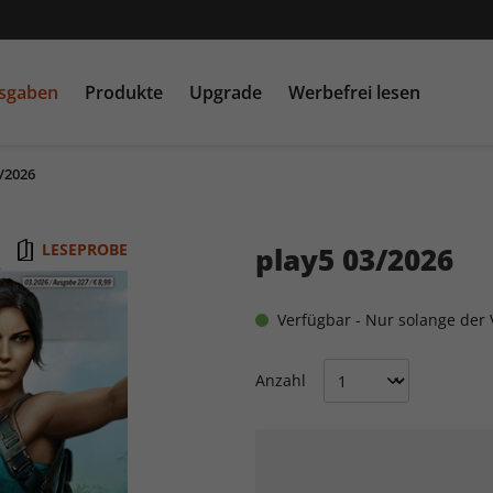
usgaben
Produkte
Upgrade
Werbefrei lesen
/2026
PC Games MMORE &
play5
N
buffed.de
LESEPROBE
play5 03/2026
Raspberry Pi Geek
Verfügbar - Nur solange der V
Anzahl