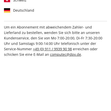
Schweiz
Deutschland
Um ein Abonnement mit abweichendem Zahler- und
Lieferland zu bestellen, wenden Sie sich bitte an unseren
PCGH Magazin ePaper 08/2026
Kundenservice, den Sie von Mo 7:00-20:00, Di-Fr 7:30-20:00
Uhr und Samstags 9:00-14:00 Uhr telefonisch unter der
Direkt verfügbar
Service-Nummer
+49 (0) 911 / 9939 90 98
erreichen oder
schicken Sie eine E-Mail an
computec@dpv.de
.
6,50 €
inkl. MwSt.
Zur Kasse