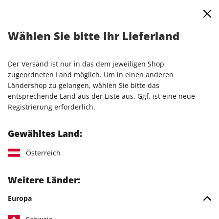
0
Warenkorb
Shop durchsuchen
MENÜ
Wählen Sie bitte Ihr Lieferland
Startseite
Einzelausgaben
Einzelausgaben
PCGH Magazin ePaper 08/2026
Der Versand ist nur in das dem jeweiligen Shop
zugeordneten Land möglich. Um in einen anderen
LESEPROBE
Ländershop zu gelangen, wählen Sie bitte das
entsprechende Land aus der Liste aus. Ggf. ist eine neue
Registrierung erforderlich.
Gewähltes Land:
Österreich
Weitere Länder:
Europa