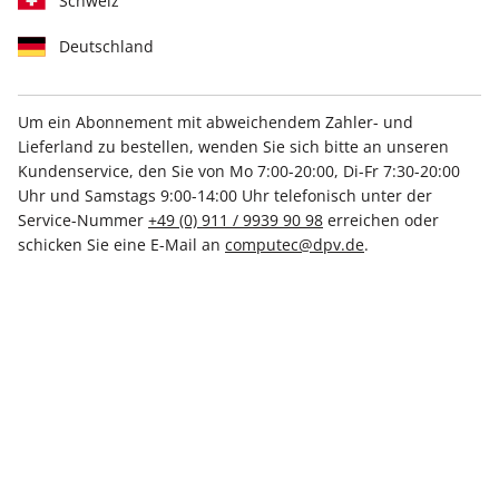
Schweiz
Deutschland
Um ein Abonnement mit abweichendem Zahler- und
Lieferland zu bestellen, wenden Sie sich bitte an unseren
PCGH Magazin ePaper 07/2026
Kundenservice, den Sie von Mo 7:00-20:00, Di-Fr 7:30-20:00
Uhr und Samstags 9:00-14:00 Uhr telefonisch unter der
Direkt verfügbar
Service-Nummer
+49 (0) 911 / 9939 90 98
erreichen oder
schicken Sie eine E-Mail an
computec@dpv.de
.
6,50 €
inkl. MwSt.
Zur Kasse