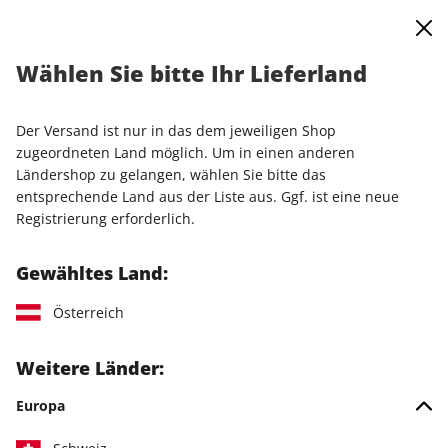
0
Warenkorb
Shop durchsuchen
MENÜ
Wählen Sie bitte Ihr Lieferland
Startseite
Einzelausgaben
Einzelausgaben
PCGH Magazin ePaper 07/2026
Der Versand ist nur in das dem jeweiligen Shop
zugeordneten Land möglich. Um in einen anderen
LESEPROBE
Ländershop zu gelangen, wählen Sie bitte das
entsprechende Land aus der Liste aus. Ggf. ist eine neue
Registrierung erforderlich.
Gewähltes Land:
Österreich
Weitere Länder:
Europa