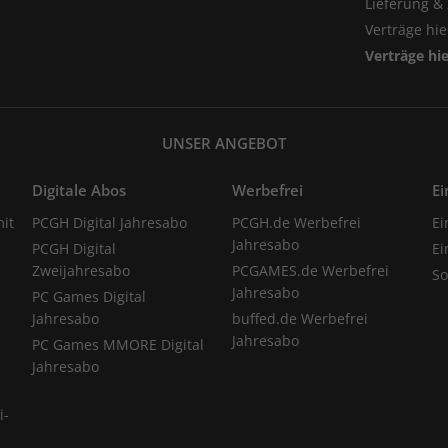
Lieferung &
Verträge hi
Verträge hi
UNSER ANGEBOT
Digitale Abos
Werbefrei
Ei
it
PCGH Digital Jahresabo
PCGH.de Werbefrei
Ei
Jahresabo
PCGH Digital
Ei
Zweijahresabo
PCGAMES.de Werbefrei
S
Jahresabo
PC Games Digital
Jahresabo
buffed.de Werbefrei
Jahresabo
PC Games MMORE Digital
Jahresabo
i-