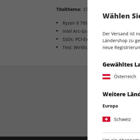
Titelthema:
Clever aufrüsten 2023: RA
Wählen Sie
Ryzen 9 7950X3D/7900X3D: Test & T
Intel Arc-Grafikkarten jetzt endlich g
Der Versand ist 
SSDs: PCI-Express 5 gegen 4
Ländershop zu gel
Test: Wirklich günstige AM5-Boards
neue Registrierun
Gewähltes L
Österreich
Weitere Länd
Europa
Direkt vom Verlag
Schweiz