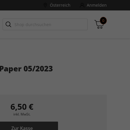
Österreich
Anmelden
0
-ZONE
Games Aktuell
Paper 05/2023
Zwischensumme
inkl. MwSt., ggf. zzgl. Versandkosten
Zum Warenkorb
6,50 €
inkl. MwSt.
Zur Kasse