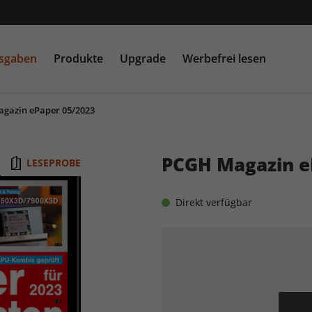
usgaben
Produkte
Upgrade
Werbefrei lesen
gazin ePaper 05/2023
PC Games MMORE &
play5
N
buffed.de
PCGH Magazin e
LESEPROBE
Raspberry Pi Geek
Direkt verfügbar