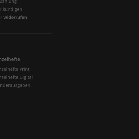
 Zahlung
er kündigen
er widerrufen
nzelhefte
nzelhefte Print
nzelhefte Digital
onderausgaben