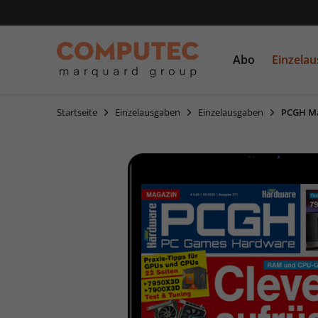
Abo
Einzela
Startseite
Einzelausgaben
Einzelausgaben
PCGH Ma
PC Games
Einzelausgaben
CDs und DVDs
PCGH
Sonderausgaben
Linux Magazin
LinuxUser