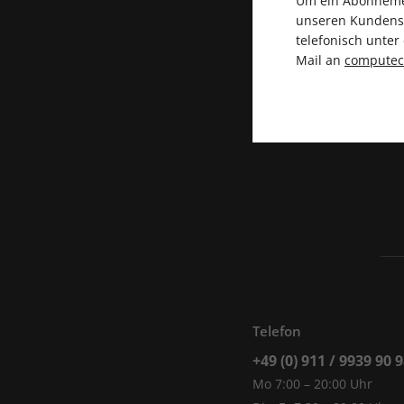
Um ein Abonnemen
unseren Kundenser
telefonisch unte
Mail an
compute
Telefon
+49 (0) 911 / 9939 90 
Mo 7:00 – 20:00 Uhr