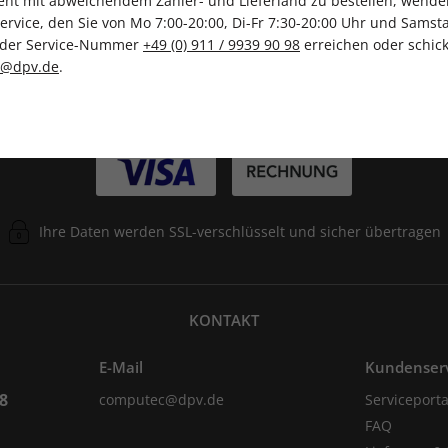
t mit abweichendem Zahler- und Lieferland zu bestellen, wenden 
vice, den Sie von Mo 7:00-20:00, Di-Fr 7:30-20:00 Uhr und Samsta
r der Service-Nummer
+49 (0) 911 / 9939 90 98
erreichen oder schick
ZAHLUNGSARTEN
c@dpv.de
.
Ihre Daten werden SSL-verschlüsselt und sicher übertragen
KONTAKT
E-Mail
Kundenser
98
computec@dpv.de
Serviceporta
FAQ