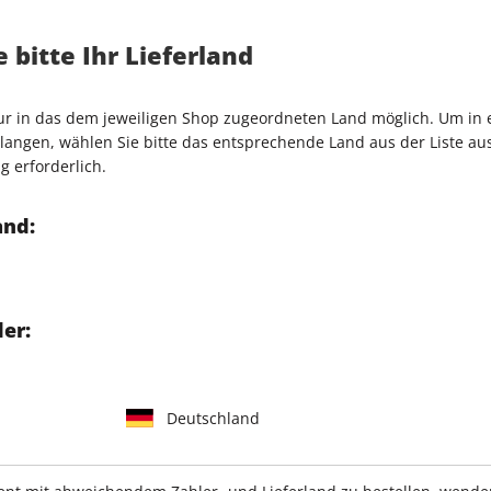
M, CPU, GPU
Artikelnummer
2115591
 bitte Ihr Lieferland
Verkauf durch
COMPUTEC
uning
ut?
nur in das dem jeweiligen Shop zugeordneten Land möglich. Um in
angen, wählen Sie bitte das entsprechende Land aus der Liste aus.
g erforderlich.
and:
IHRE ABO-VORTEILE
er:
Tolle Prämien
Gratis Versand
Deutschland