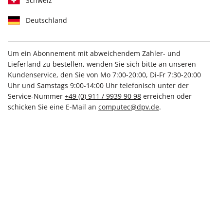
Schweiz
Deutschland
Um ein Abonnement mit abweichendem Zahler- und
Lieferland zu bestellen, wenden Sie sich bitte an unseren
PCGH Magazin ePaper 04/2024
Kundenservice, den Sie von Mo 7:00-20:00, Di-Fr 7:30-20:00
Uhr und Samstags 9:00-14:00 Uhr telefonisch unter der
Direkt verfügbar
Service-Nummer
+49 (0) 911 / 9939 90 98
erreichen oder
schicken Sie eine E-Mail an
computec@dpv.de
.
6,50 €
inkl. MwSt.
Zur Kasse