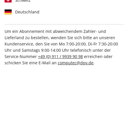
Schweiz
Deutschland
Um ein Abonnement mit abweichendem Zahler- und
Lieferland zu bestellen, wenden Sie sich bitte an unseren
PCGH DVD 12/2025
Kundenservice, den Sie von Mo 7:00-20:00, Di-Fr 7:30-20:00
Uhr und Samstags 9:00-14:00 Uhr telefonisch unter der
Service-Nummer
+49 (0) 911 / 9939 90 98
erreichen oder
Verfügbar - Nur solange der Vorrat reicht
schicken Sie eine E-Mail an
computec@dpv.de
.
Anzahl
8,99 €
inkl. MwSt., zzgl.
Versand
In den Warenkorb