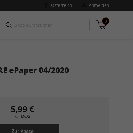
Österreich
Anmelden
0
-ZONE
Games Aktuell
E ePaper 04/2020
Zwischensumme
inkl. MwSt., ggf. zzgl. Versandkosten
Zum Warenkorb
5,99 €
inkl. MwSt.
Zur Kasse