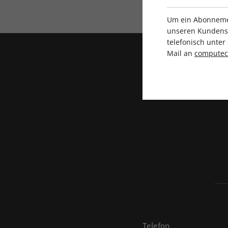
Direkt vom Verlag
Um ein Abonnemen
unseren Kundenser
telefonisch unte
Mail an
compute
Telefon