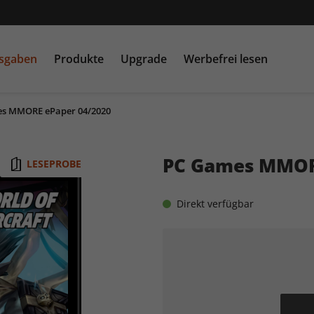
usgaben
Produkte
Upgrade
Werbefrei lesen
s MMORE ePaper 04/2020
PC Games MMORE &
play5
N
buffed.de
PC Games MMOR
LESEPROBE
Raspberry Pi Geek
Direkt verfügbar