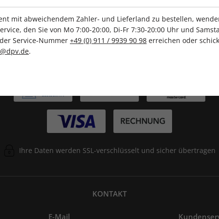
Tolle Prämien
Gratis Versand
t mit abweichendem Zahler- und Lieferland zu bestellen, wenden 
vice, den Sie von Mo 7:00-20:00, Di-Fr 7:30-20:00 Uhr und Samsta
r der Service-Nummer
+49 (0) 911 / 9939 90 98
erreichen oder schick
c@dpv.de
.
ZAHLUNGSARTEN
Ihre Daten werden SSL-verschlüsselt und sicher übertragen
KONTAKT
E-Mail
Kundenser