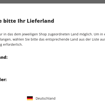
, der nicht geschah
Artikelnummer
1932867
eschah, hätte viele lose
Verkauf durch
COMPUTEC
 bitte Ihr Lieferland
en erst noch!
rsten sechs Ny'alotha-Bossen
sie euch alle!
nur in das dem jeweiligen Shop zugeordneten Land möglich. Um in
ngen in WoW
angen, wählen Sie bitte das entsprechende Land aus der Liste aus.
g erforderlich.
and:
er:
IHRE ABO-VORTEILE
Deutschland