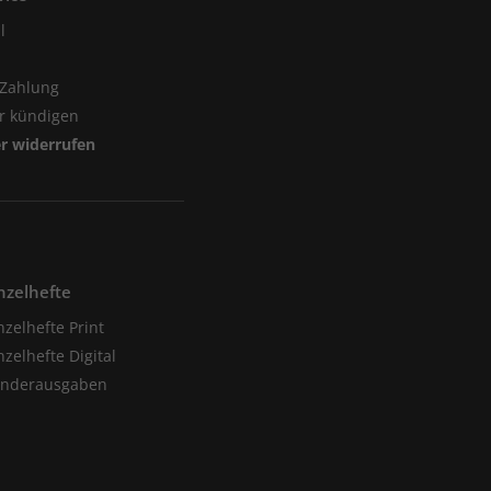
l
 Zahlung
er kündigen
er widerrufen
nzelhefte
nzelhefte Print
nzelhefte Digital
onderausgaben