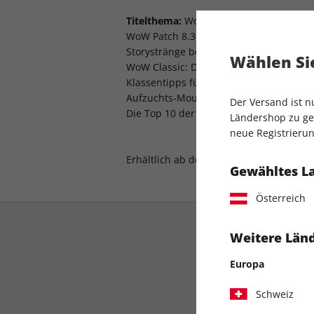
Titelthema:
WoW Patch 8.3.5 - der Patch
WoW Patch 8.3.5 - der Patch, der nicht g
Storystränge beenden können
Wählen Sie
WoW Classic: Die geilsten Inhalte komm
Klassentipps für alle Helden bei den e
Aufzuchts-Mounts in Azeroth: Schnappt 
Der Versand ist 
Die Top 10 der coolsten Wiederbelebu
Ländershop zu gel
neue Registrierun
Erhältlich ab dem 18.03.2020
Gewähltes L
Österreich
Weitere Länd
Europa
Schweiz