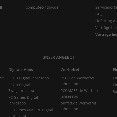
98
computec@dpv.de
Serviceporta
FAQ
Lieferung &
Verträge hi
Verträge hi
UNSER ANGEBOT
Digitale Abos
Werbefrei
Ei
it
PCGH Digital Jahresabo
PCGH.de Werbefrei
Ei
Jahresabo
PCGH Digital
Ei
Zweijahresabo
PCGAMES.de Werbefrei
S
Jahresabo
PC Games Digital
Jahresabo
buffed.de Werbefrei
Jahresabo
PC Games MMORE Digital
Jahresabo