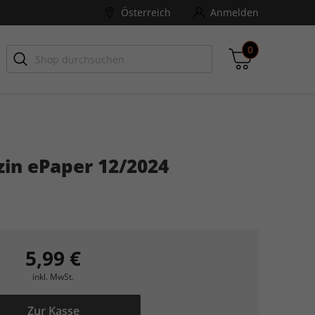
Österreich
Anmelden
0
-ZONE
Games Aktuell
in ePaper 12/2024
Zwischensumme
inkl. MwSt., ggf. zzgl. Versandkosten
Zum Warenkorb
5,99 €
inkl. MwSt.
Zur Kasse