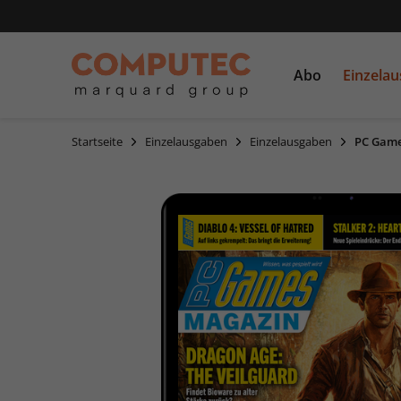
Abo
Einzela
Startseite
Einzelausgaben
Einzelausgaben
PC Game
PC Games
Einzelausgaben
CDs und DVDs
PCGH
Sonderausgaben
Linux Magazin
LinuxUser