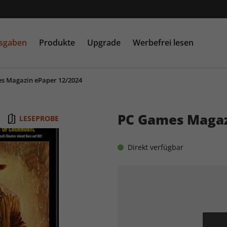
usgaben
Produkte
Upgrade
Werbefrei lesen
s Magazin ePaper 12/2024
PC Games MMORE &
play5
N
buffed.de
PC Games Magaz
LESEPROBE
Raspberry Pi Geek
Direkt verfügbar