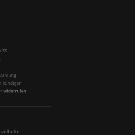
vice
l
 Zahlung
er kündigen
er widerrufen
nzelhefte