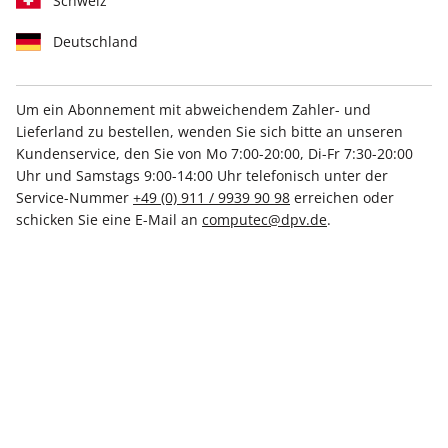
Schweiz
Deutschland
Um ein Abonnement mit abweichendem Zahler- und
Lieferland zu bestellen, wenden Sie sich bitte an unseren
PC Games Magazin ePaper
Kundenservice, den Sie von Mo 7:00-20:00, Di-Fr 7:30-20:00
10/2023
Uhr und Samstags 9:00-14:00 Uhr telefonisch unter der
Service-Nummer
+49 (0) 911 / 9939 90 98
erreichen oder
schicken Sie eine E-Mail an
computec@dpv.de
.
Direkt verfügbar
5,99 €
inkl. MwSt.
Zur Kasse