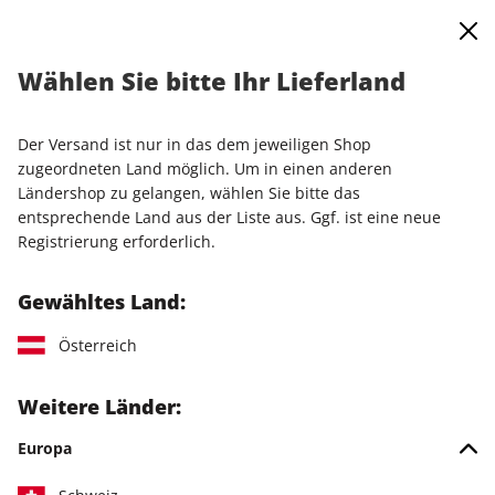
0
Warenkorb
Shop durchsuchen
MENÜ
Wählen Sie bitte Ihr Lieferland
Startseite
Einzelausgaben
Einzelausgaben
PC Games Magazin ePaper 10/2023
Der Versand ist nur in das dem jeweiligen Shop
zugeordneten Land möglich. Um in einen anderen
LESEPROBE
Ländershop zu gelangen, wählen Sie bitte das
entsprechende Land aus der Liste aus. Ggf. ist eine neue
Registrierung erforderlich.
Gewähltes Land:
Österreich
Weitere Länder:
Europa