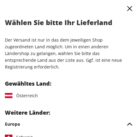
0
Warenkorb
Shop durchsuchen
MENÜ
Wählen Sie bitte Ihr Lieferland
Startseite
Einzelausgaben
Einzelausgaben
PC Games Magazin ePaper 08/2024
Der Versand ist nur in das dem jeweiligen Shop
zugeordneten Land möglich. Um in einen anderen
LESEPROBE
Ländershop zu gelangen, wählen Sie bitte das
entsprechende Land aus der Liste aus. Ggf. ist eine neue
Registrierung erforderlich.
Gewähltes Land:
Österreich
Weitere Länder:
Europa