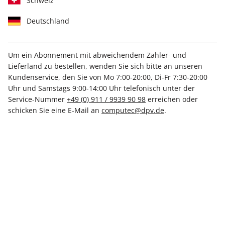
Schweiz
Deutschland
Um ein Abonnement mit abweichendem Zahler- und
Lieferland zu bestellen, wenden Sie sich bitte an unseren
PC Games Magazin ePaper
Kundenservice, den Sie von Mo 7:00-20:00, Di-Fr 7:30-20:00
08/2024
Uhr und Samstags 9:00-14:00 Uhr telefonisch unter der
Service-Nummer
+49 (0) 911 / 9939 90 98
erreichen oder
schicken Sie eine E-Mail an
computec@dpv.de
.
Direkt verfügbar
5,99 €
inkl. MwSt.
Zur Kasse