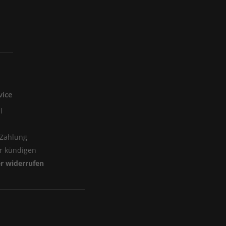
vice
l
 Zahlung
er kündigen
er widerrufen