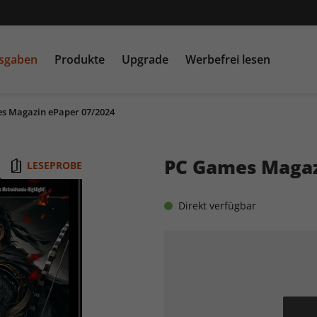
usgaben
Produkte
Upgrade
Werbefrei lesen
s Magazin ePaper 07/2024
PC Games MMORE &
play5
N
buffed.de
PC Games Magaz
LESEPROBE
Raspberry Pi Geek
Direkt verfügbar