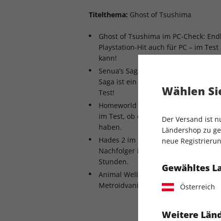
Titelthema:
Ghost of Tsushima
Ghost of Tsushima im PC-Check: Endl
Playstation-Hit auch für PC – im Test
kann!
Senua’s Saga: Hellblade 2 im Test: D
Saga ist ein audiovisuelles Meisterw
Wählen Sie
Test!
Homeworld 3: Die Sci-Fi-Strategierei
im Test, ob die dreidimensionalen G
Der Versand ist 
haben.
Ländershop zu gel
Hades 2 im Early-Access-Check: Ohn
neue Registrierun
Nachfolger in die Frühphase – unser
Stunden.
Gewähltes L
Animal Well: Dieser Indie-Geheimtipp
Metroidvania-Highlight – im Test ve
Österreich
Weitere Länd