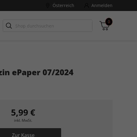
Österreich
Anmelden
0
-ZONE
Games Aktuell
in ePaper 07/2024
Zwischensumme
inkl. MwSt., ggf. zzgl. Versandkosten
Zum Warenkorb
5,99 €
inkl. MwSt.
Zur Kasse