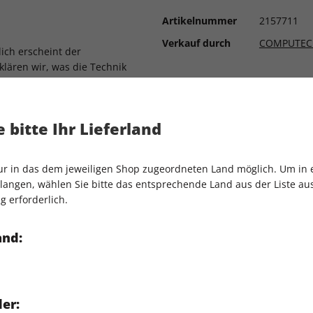
Artikelnummer
2157711
Verkauf durch
COMPUTEC
ich erscheint der
 klären wir, was die Technik
er zweite Teil der nordischen
erk – warum, das lest ihr im
 bitte Ihr Lieferland
he kehrt zurück! Wir prüfen
efechte ihren Reiz behalten
nur in das dem jeweiligen Shop zugeordneten Land möglich. Um in
angen, wählen Sie bitte das entsprechende Land aus der Liste aus.
e Vorwarnung startete der
g erforderlich.
 Voraburteil nach 50
and:
 ist ein echtes
rraten wir euch, warum.
er: