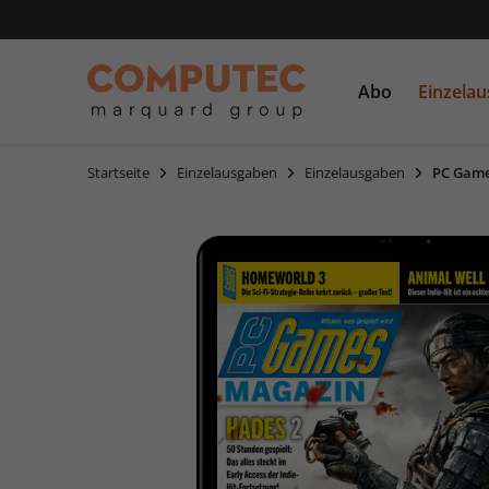
Abo
Einzela
Startseite
Einzelausgaben
Einzelausgaben
PC Game
PC Games
Einzelausgaben
CDs und DVDs
PCGH
Sonderausgaben
Linux Magazin
LinuxUser