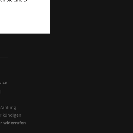
vice
l
 Zahlung
er kündigen
er widerrufen