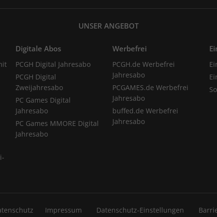
UNSER ANGEBOT
Digitale Abos
Werbefrei
Ei
it
PCGH Digital Jahresabo
PCGH.de Werbefrei
Ei
Jahresabo
PCGH Digital
Ei
Zweijahresabo
PCGAMES.de Werbefrei
S
Jahresabo
PC Games Digital
Jahresabo
buffed.de Werbefrei
Jahresabo
PC Games MMORE Digital
Jahresabo
i-
atenschutz
Impressum
Datenschutz-Einstellungen
Barri