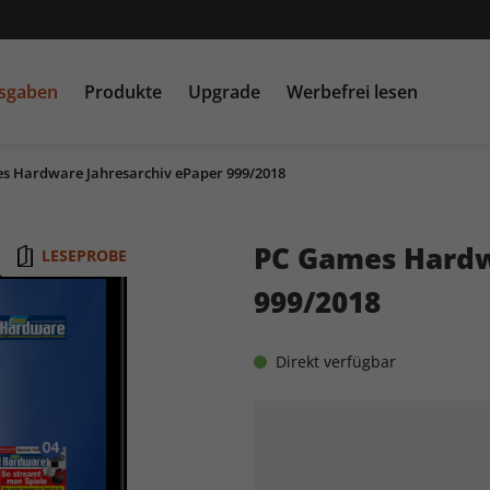
usgaben
Produkte
Upgrade
Werbefrei lesen
s Hardware Jahresarchiv ePaper 999/2018
PC Games MMORE &
play5
N
buffed.de
PC Games Hardw
LESEPROBE
Raspberry Pi Geek
999/2018
Direkt verfügbar