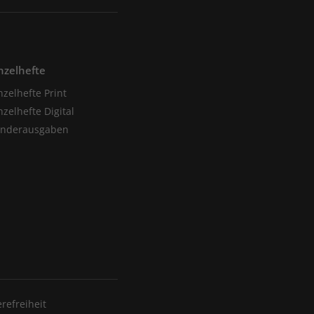
nzelhefte
nzelhefte Print
nzelhefte Digital
onderausgaben
erefreiheit