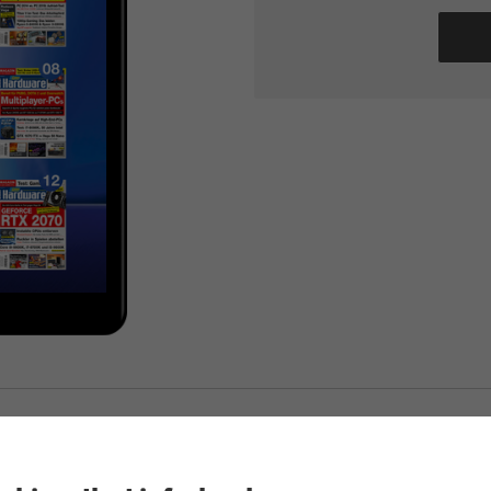
ames Hardware Jahresarchiv ePaper 999