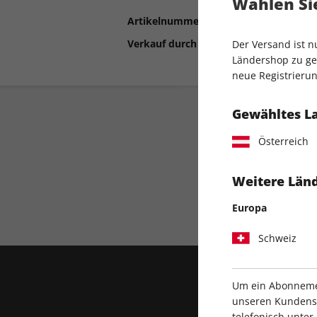
Wählen Sie
Artikelnummer
2182490
Verkauf durch
COMPUTEC MEDIA
Der Versand ist 
Ländershop zu gel
neue Registrierun
Gewähltes L
Österreich
Weitere Länd
Direkt vom Verlag
Europa
Schweiz
Um ein Abonnemen
unseren Kundenser
telefonisch unte