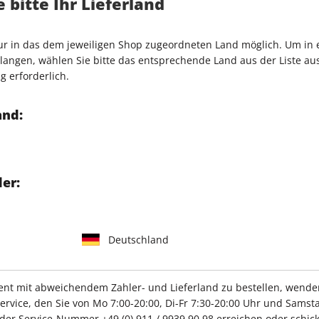
 bitte Ihr Lieferland
 GmbH
nur in das dem jeweiligen Shop zugeordneten Land möglich. Um in
angen, wählen Sie bitte das entsprechende Land aus der Liste aus.
g erforderlich.
and:
IHRE ABO-VORTEILE
er:
Tolle Prämien
Gratis Versand
Deutschland
t mit abweichendem Zahler- und Lieferland zu bestellen, wenden 
ZAHLUNGSARTEN
vice, den Sie von Mo 7:00-20:00, Di-Fr 7:30-20:00 Uhr und Samsta
r der Service-Nummer
+49 (0) 911 / 9939 90 98
erreichen oder schick