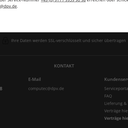
c@dpv.de
.
Ihre Daten werden SSL-verschlüsselt und sicher übertragen
KONTAKT
E-Mail
Kundenser
98
computec@dpv.de
Serviceporta
FAQ
Lieferung &
Verträge hi
Verträge hi