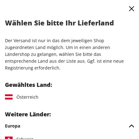
0
Warenkorb
Shop durchsuchen
MENÜ
Wählen Sie bitte Ihr Lieferland
Startseite
Einzelausgaben
Einzelausgaben
PC Games Hardware Jahresarchiv ePaper 999/2011
Der Versand ist nur in das dem jeweiligen Shop
zugeordneten Land möglich. Um in einen anderen
LESEPROBE
Ländershop zu gelangen, wählen Sie bitte das
entsprechende Land aus der Liste aus. Ggf. ist eine neue
Registrierung erforderlich.
Gewähltes Land:
Österreich
Weitere Länder:
Europa