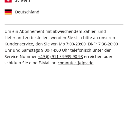
Schweiz
Deutschland
Um ein Abonnement mit abweichendem Zahler- und
Lieferland zu bestellen, wenden Sie sich bitte an unseren
PC Games Hardware
Kundenservice, den Sie von Mo 7:00-20:00, Di-Fr 7:30-20:00
Jahresarchiv ePaper 999/2011
Uhr und Samstags 9:00-14:00 Uhr telefonisch unter der
Service-Nummer
+49 (0) 911 / 9939 90 98
erreichen oder
schicken Sie eine E-Mail an
computec@dpv.de
.
Direkt verfügbar
5,99 €
inkl. MwSt.
Zur Kasse