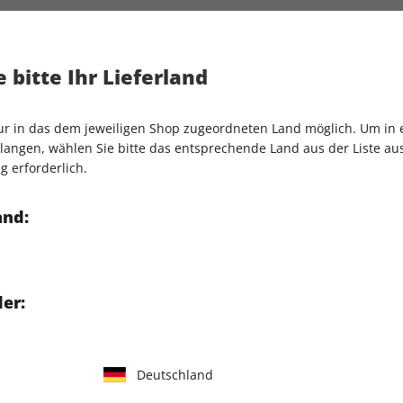
dung DLC-Strecken im Check
Artikelnummer
2127817
Verkauf durch
COMPUTEC
erfekte Familienspiel?
 bitte Ihr Lieferland
och vertraut – und echt gut!
m Retro-Check
nur in das dem jeweiligen Shop zugeordneten Land möglich. Um in
nsere Vorschau-Eindrücke
angen, wählen Sie bitte das entsprechende Land aus der Liste aus.
 für Stardew Valley?
g erforderlich.
and:
er:
IHRE ABO-VORTEILE
Deutschland
Tolle Prämien
Gratis Versand