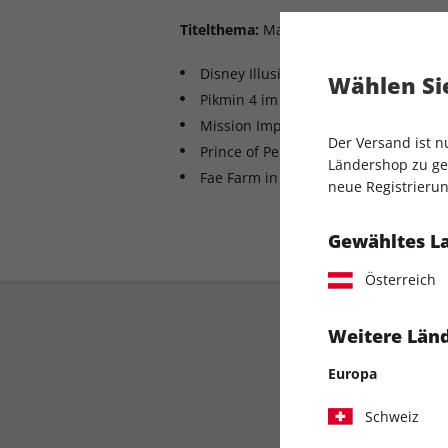
Titelthema:
Mario Kart 8 – die neue La
Disney Illusion Island im Test: das p
Wählen Sie
Pikmin 4 im XXL-Test: Anders, aber d
Mission Impossible: Das Kultspiel i
Der Versand ist 
Prince of Persia: The Lost Crown: U
Ländershop zu gel
Fae Farm in der Preview: Konkurrenz
neue Registrierun
Gewähltes L
Österreich
Weitere Länd
Europa
Schweiz
Direkt vom Verlag