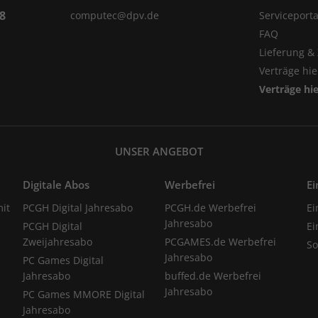
98
computec@dpv.de
Serviceporta
FAQ
Lieferung &
Verträge hi
Verträge hi
UNSER ANGEBOT
Digitale Abos
Werbefrei
Ei
it
PCGH Digital Jahresabo
PCGH.de Werbefrei
Ei
Jahresabo
PCGH Digital
Ei
Zweijahresabo
PCGAMES.de Werbefrei
S
Jahresabo
PC Games Digital
Jahresabo
buffed.de Werbefrei
Jahresabo
PC Games MMORE Digital
Jahresabo