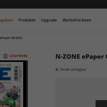
usgaben
Produkte
Upgrade
Werbefrei lesen
ePaper 09/2023
PC Games MMORE &
play5
N
buffed.de
N-ZONE ePaper 
LESEPROBE
Raspberry Pi Geek
Direkt verfügbar