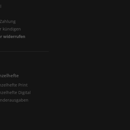
l
 Zahlung
er kündigen
er widerrufen
nzelhefte
nzelhefte Print
nzelhefte Digital
onderausgaben