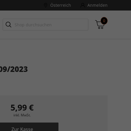
Österreich
Anmelden
0
-ZONE
Games Aktuell
09/2023
Zwischensumme
inkl. MwSt., ggf. zzgl. Versandkosten
Zum Warenkorb
5,99 €
inkl. MwSt.
Zur Kasse