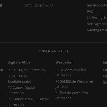
98
computec@dpv.de
Serviceporta
FAQ
Lieferung &
Verträge hi
Verträge hi
UNSER ANGEBOT
Digitale Abos
Werbefrei
Ei
it
PCGH Digital Jahresabo
PCGH.de Werbefrei
Ei
Jahresabo
PCGH Digital
Ei
Zweijahresabo
PCGAMES.de Werbefrei
S
Jahresabo
PC Games Digital
Jahresabo
buffed.de Werbefrei
Jahresabo
PC Games MMORE Digital
Jahresabo