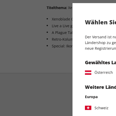
Titelthema:
Xenoblade Chronicles 3
Xenoblade Chronicles 3 im Test
Wählen Sie
Live a Live gestestet
A Plague Tale: Requiem in der Vorsc
Der Versand ist 
Retro-Kolumne: Maniac Mansion
Ländershop zu gel
Special: Ikonen der Spieleindustrie:
neue Registrierun
Gewähltes L
Österreich
Weitere Länd
Europa
Schweiz
Direkt vom Verlag