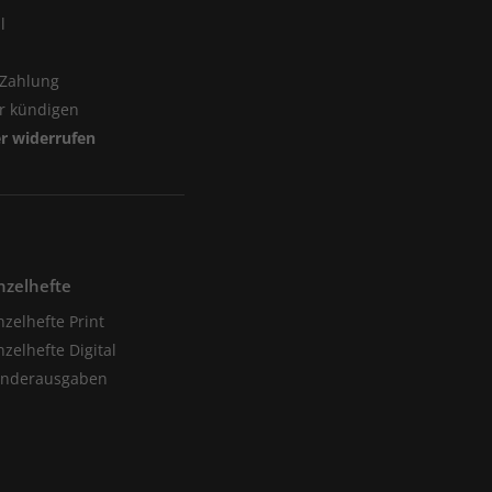
l
 Zahlung
er kündigen
er widerrufen
nzelhefte
nzelhefte Print
nzelhefte Digital
onderausgaben