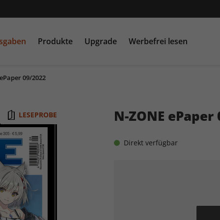
usgaben
Produkte
Upgrade
Werbefrei lesen
ePaper 09/2022
PC Games MMORE &
play5
N
buffed.de
N-ZONE ePaper 
LESEPROBE
Raspberry Pi Geek
Direkt verfügbar