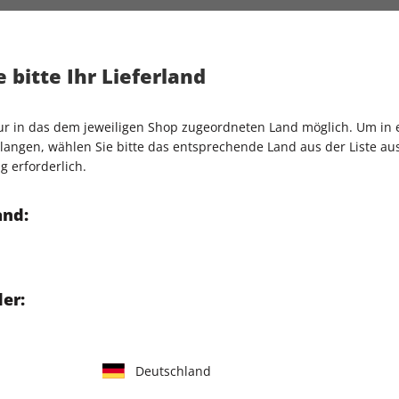
Artikelnummer
2089652
Verkauf durch
COMPUTEC
 bitte Ihr Lieferland
hau
nur in das dem jeweiligen Shop zugeordneten Land möglich. Um in
angen, wählen Sie bitte das entsprechende Land aus der Liste aus.
 Hironobu Sakaguchi
g erforderlich.
and:
er:
IHRE ABO-VORTEILE
Deutschland
Tolle Prämien
Gratis Versand