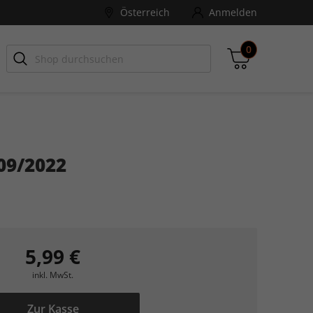
Österreich
Anmelden
0
-ZONE
Games Aktuell
09/2022
Zwischensumme
inkl. MwSt., ggf. zzgl. Versandkosten
Zum Warenkorb
5,99 €
inkl. MwSt.
Zur Kasse