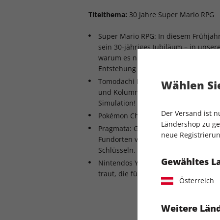
Titelthema:
30 Jahre Super Mario RPG
Super Mario RPG: In diesem Frühjahr
sein 30-jähriges Jubiläum – in unser
warum es nie eine PAL-Version gab 
Entstehung zu tun hat!
Tomodachi Life: Wo Träume wahr wer
Wählen Sie
und Kolumne: So gut ist der zweite T
Simulation!
Der Versand ist 
Pokémon Champions im Test: Das kan
Ländershop zu gel
Pragmata: Großer Test zum neuen Ca
neue Registrierun
Fundorten von Speicherboxen, Cab
Schlüsseln.
Gewähltes L
Nintendos Yoshi-Spiele: Warum sich 
traut, die für Mario nicht infrage 
Österreich
Weitere Länd