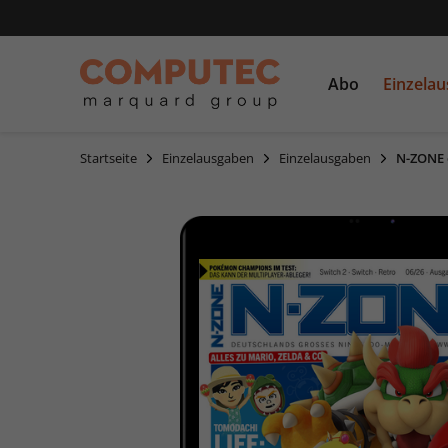
Abo
Einzela
Startseite
Einzelausgaben
Einzelausgaben
N-ZONE 
PC Games
Einzelausgaben
CDs und DVDs
PCGH
Sonderausgaben
Linux Magazin
LinuxUser