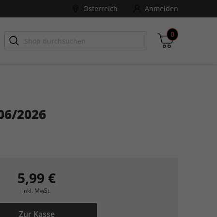
Österreich
Anmelden
0
-ZONE
Games Aktuell
06/2026
Zwischensumme
inkl. MwSt., ggf. zzgl. Versandkosten
Zum Warenkorb
5,99 €
inkl. MwSt.
Zur Kasse