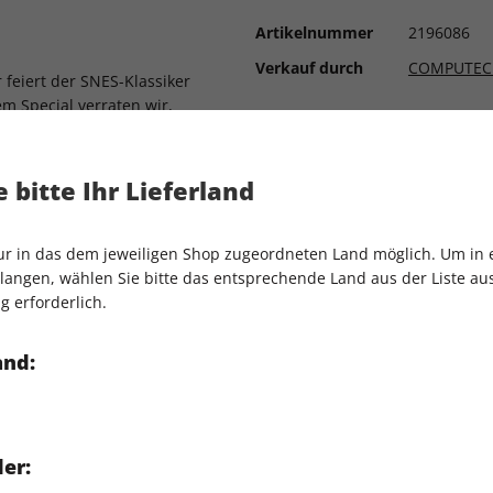
Artikelnummer
2196086
Verkauf durch
COMPUTEC
 feiert der SNES-Klassiker
em Special verraten wir,
und was Square mit der
den - Großer Test
 bitte Ihr Lieferland
eil der skurrilen Lebens-
nur in das dem jeweiligen Shop zugeordneten Land möglich. Um in
n der Multiplayer-Ableger!
angen, wählen Sie bitte das entsprechende Land aus der Liste aus.
pcom-Hit + Guide mit allen
g erforderlich.
in-Münzen, Modulen und
and:
diese Spieleserie Dinge
kommen würden.
er: