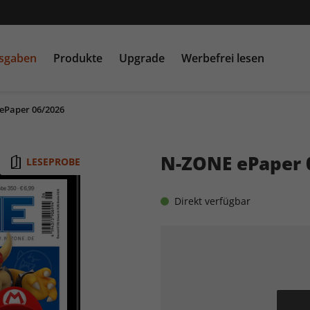
usgaben
Produkte
Upgrade
Werbefrei lesen
ePaper 06/2026
PC Games MMORE &
play5
N
buffed.de
N-ZONE ePaper 
LESEPROBE
Raspberry Pi Geek
Direkt verfügbar