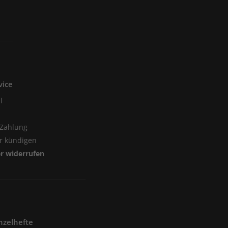
vice
l
 Zahlung
er kündigen
er widerrufen
nzelhefte