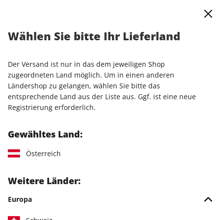
0
Warenkorb
Shop durchsuchen
MENÜ
Wählen Sie bitte Ihr Lieferland
Startseite
Einzelausgaben
Einzelausgaben
N-ZONE 07/2025
Der Versand ist nur in das dem jeweiligen Shop
LESEPROBE
zugeordneten Land möglich. Um in einen anderen
Ländershop zu gelangen, wählen Sie bitte das
entsprechende Land aus der Liste aus. Ggf. ist eine neue
Registrierung erforderlich.
Gewähltes Land:
Österreich
Weitere Länder:
Europa