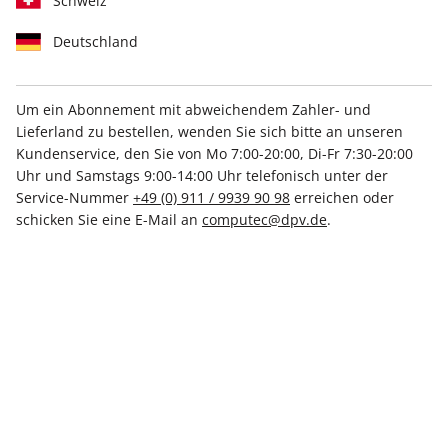
Schweiz
Deutschland
Um ein Abonnement mit abweichendem Zahler- und
N-ZONE 07/2025
Lieferland zu bestellen, wenden Sie sich bitte an unseren
Kundenservice, den Sie von Mo 7:00-20:00, Di-Fr 7:30-20:00
Uhr und Samstags 9:00-14:00 Uhr telefonisch unter der
Verfügbar - Nur solange der Vorrat reicht
Service-Nummer
+49 (0) 911 / 9939 90 98
erreichen oder
schicken Sie eine E-Mail an
computec@dpv.de
.
Anzahl
6,99 €
inkl. MwSt., zzgl.
Versand
In den Warenkorb