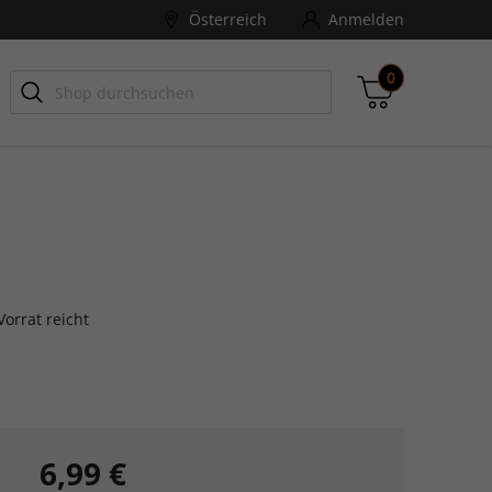
Österreich
Anmelden
0
-ZONE
Games Aktuell
Zwischensumme
inkl. MwSt., ggf. zzgl. Versandkosten
orrat reicht
Zum Warenkorb
6,99 €