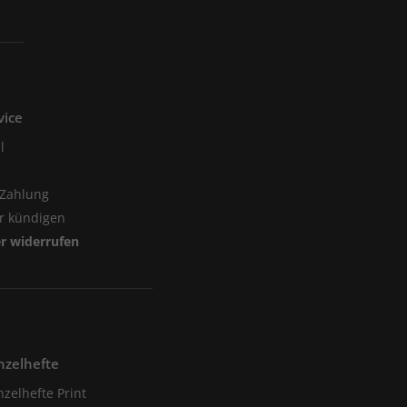
vice
l
 Zahlung
er kündigen
er widerrufen
nzelhefte
nzelhefte Print