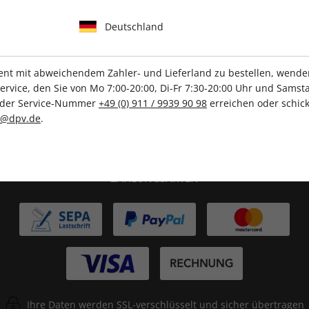
IHRE ABO-VORTEILE
Deutschland
t mit abweichendem Zahler- und Lieferland zu bestellen, wenden 
vice, den Sie von Mo 7:00-20:00, Di-Fr 7:30-20:00 Uhr und Samsta
Tolle Prämien
Gratis Versand
r der Service-Nummer
+49 (0) 911 / 9939 90 98
erreichen oder schick
c@dpv.de
.
ZAHLUNGSARTEN
Ihre Daten werden SSL-verschlüsselt und sicher übertragen