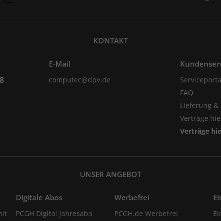
KONTAKT
E-Mail
Kundenser
98
computec@dpv.de
Serviceporta
FAQ
Lieferung &
Verträge hi
Verträge hi
UNSER ANGEBOT
Digitale Abos
Werbefrei
Ei
it
PCGH Digital Jahresabo
PCGH.de Werbefrei
Ei