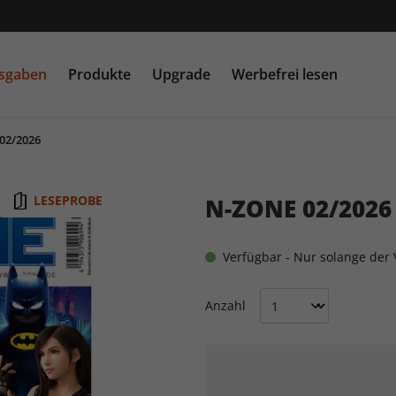
usgaben
Produkte
Upgrade
Werbefrei lesen
02/2026
PC Games MMORE &
play5
N
buffed.de
LESEPROBE
N-ZONE 02/2026
Raspberry Pi Geek
Verfügbar - Nur solange der V
Anzahl