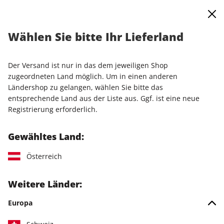
0
Warenkorb
Shop durchsuchen
MENÜ
Wählen Sie bitte Ihr Lieferland
Startseite
Einzelausgaben
Einzelausgaben
LinuxUser ePaper 09/2021
Der Versand ist nur in das dem jeweiligen Shop
zugeordneten Land möglich. Um in einen anderen
LESEPROBE
Ländershop zu gelangen, wählen Sie bitte das
entsprechende Land aus der Liste aus. Ggf. ist eine neue
Registrierung erforderlich.
Gewähltes Land:
Österreich
Weitere Länder:
Europa