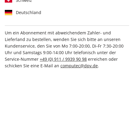
Schweiz
Deutschland
Um ein Abonnement mit abweichendem Zahler- und
Lieferland zu bestellen, wenden Sie sich bitte an unseren
LinuxUser ePaper 09/2021
Kundenservice, den Sie von Mo 7:00-20:00, Di-Fr 7:30-20:00
Uhr und Samstags 9:00-14:00 Uhr telefonisch unter der
Direkt verfügbar
Service-Nummer
+49 (0) 911 / 9939 90 98
erreichen oder
schicken Sie eine E-Mail an
computec@dpv.de
.
8,50 €
inkl. MwSt.
Zur Kasse