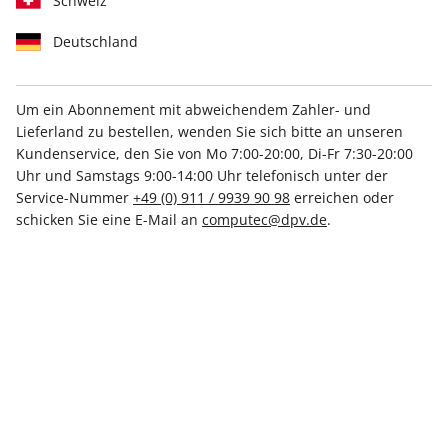
Schweiz
Deutschland
Um ein Abonnement mit abweichendem Zahler- und
Lieferland zu bestellen, wenden Sie sich bitte an unseren
LinuxUser ePaper 09/2020
Kundenservice, den Sie von Mo 7:00-20:00, Di-Fr 7:30-20:00
Uhr und Samstags 9:00-14:00 Uhr telefonisch unter der
Direkt verfügbar
Service-Nummer
+49 (0) 911 / 9939 90 98
erreichen oder
schicken Sie eine E-Mail an
computec@dpv.de
.
5,99 €
inkl. MwSt.
Zur Kasse