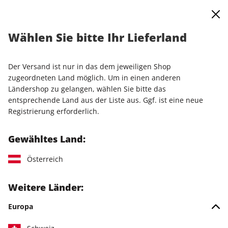
0
Warenkorb
Shop durchsuchen
MENÜ
Wählen Sie bitte Ihr Lieferland
Startseite
Einzelausgaben
Einzelausgaben
LinuxUser ePaper 09/2020
Der Versand ist nur in das dem jeweiligen Shop
zugeordneten Land möglich. Um in einen anderen
LESEPROBE
Ländershop zu gelangen, wählen Sie bitte das
entsprechende Land aus der Liste aus. Ggf. ist eine neue
Registrierung erforderlich.
Gewähltes Land:
Österreich
Weitere Länder:
Europa