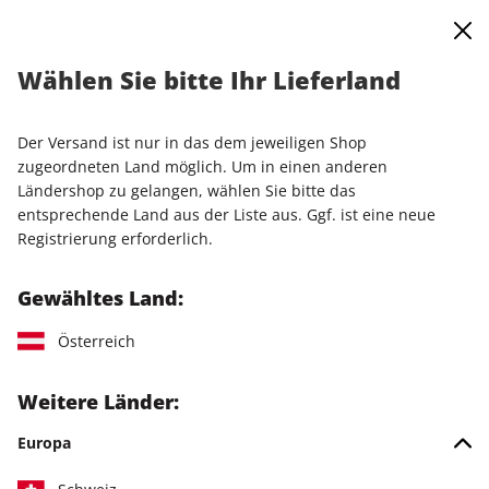
0
Warenkorb
Shop durchsuchen
MENÜ
Wählen Sie bitte Ihr Lieferland
Startseite
Einzelausgaben
Einzelausgaben
LinuxUser ePaper 07/2024
Der Versand ist nur in das dem jeweiligen Shop
zugeordneten Land möglich. Um in einen anderen
LESEPROBE
Ländershop zu gelangen, wählen Sie bitte das
entsprechende Land aus der Liste aus. Ggf. ist eine neue
Registrierung erforderlich.
Gewähltes Land:
Österreich
Weitere Länder:
Europa