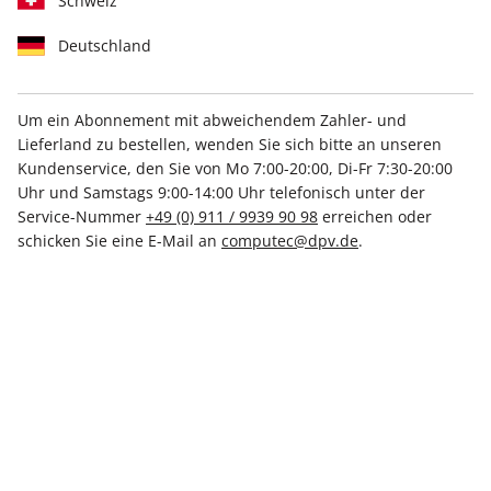
Schweiz
Deutschland
Um ein Abonnement mit abweichendem Zahler- und
Lieferland zu bestellen, wenden Sie sich bitte an unseren
LinuxUser ePaper 07/2024
Kundenservice, den Sie von Mo 7:00-20:00, Di-Fr 7:30-20:00
Uhr und Samstags 9:00-14:00 Uhr telefonisch unter der
Direkt verfügbar
Service-Nummer
+49 (0) 911 / 9939 90 98
erreichen oder
schicken Sie eine E-Mail an
computec@dpv.de
.
8,50 €
inkl. MwSt.
Zur Kasse