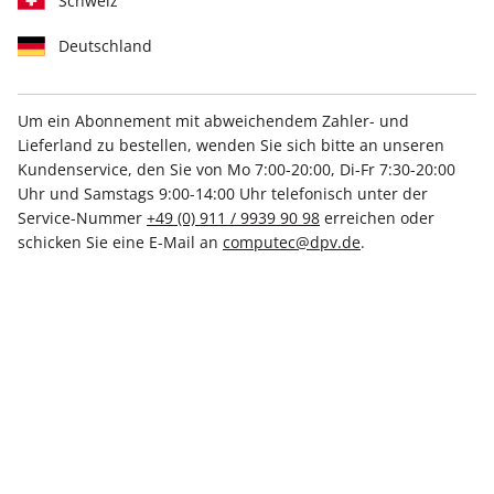
Schweiz
Deutschland
Um ein Abonnement mit abweichendem Zahler- und
Lieferland zu bestellen, wenden Sie sich bitte an unseren
LinuxUser ePaper 04/2022
Kundenservice, den Sie von Mo 7:00-20:00, Di-Fr 7:30-20:00
Uhr und Samstags 9:00-14:00 Uhr telefonisch unter der
Direkt verfügbar
Service-Nummer
+49 (0) 911 / 9939 90 98
erreichen oder
schicken Sie eine E-Mail an
computec@dpv.de
.
8,50 €
inkl. MwSt.
Zur Kasse