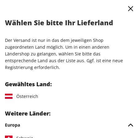
0
Warenkorb
Shop durchsuchen
MENÜ
Wählen Sie bitte Ihr Lieferland
Startseite
Einzelausgaben
Einzelausgaben
LinuxUser ePaper 04/2022
Der Versand ist nur in das dem jeweiligen Shop
zugeordneten Land möglich. Um in einen anderen
LESEPROBE
Ländershop zu gelangen, wählen Sie bitte das
entsprechende Land aus der Liste aus. Ggf. ist eine neue
Registrierung erforderlich.
Gewähltes Land:
Österreich
Weitere Länder:
Europa