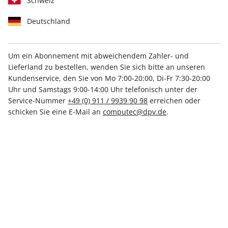
Schweiz
Deutschland
Um ein Abonnement mit abweichendem Zahler- und
Lieferland zu bestellen, wenden Sie sich bitte an unseren
LinuxUser ePaper 01/2026
Kundenservice, den Sie von Mo 7:00-20:00, Di-Fr 7:30-20:00
Uhr und Samstags 9:00-14:00 Uhr telefonisch unter der
Direkt verfügbar
Service-Nummer
+49 (0) 911 / 9939 90 98
erreichen oder
schicken Sie eine E-Mail an
computec@dpv.de
.
8,50 €
inkl. MwSt.
Zur Kasse