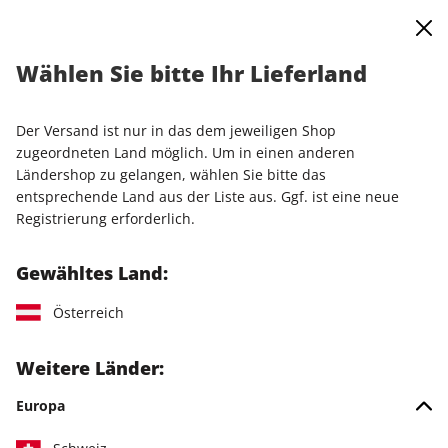
0
Warenkorb
Shop durchsuchen
MENÜ
Wählen Sie bitte Ihr Lieferland
Startseite
Einzelausgaben
Einzelausgaben
LinuxUser ePaper 01/2026
Der Versand ist nur in das dem jeweiligen Shop
zugeordneten Land möglich. Um in einen anderen
LESEPROBE
Ländershop zu gelangen, wählen Sie bitte das
entsprechende Land aus der Liste aus. Ggf. ist eine neue
Registrierung erforderlich.
Gewähltes Land:
Österreich
Weitere Länder:
Europa