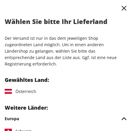
0
Warenkorb
Shop durchsuchen
MENÜ
Wählen Sie bitte Ihr Lieferland
Startseite
Einzelausgaben
Einzelausgaben
LinuxUser ePaper 01/2022
Der Versand ist nur in das dem jeweiligen Shop
zugeordneten Land möglich. Um in einen anderen
LESEPROBE
Ländershop zu gelangen, wählen Sie bitte das
entsprechende Land aus der Liste aus. Ggf. ist eine neue
Registrierung erforderlich.
Gewähltes Land:
Österreich
Weitere Länder:
Europa