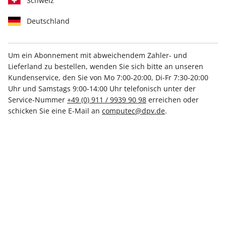
Schweiz
Deutschland
Um ein Abonnement mit abweichendem Zahler- und
Lieferland zu bestellen, wenden Sie sich bitte an unseren
LinuxUser ePaper 01/2022
Kundenservice, den Sie von Mo 7:00-20:00, Di-Fr 7:30-20:00
Uhr und Samstags 9:00-14:00 Uhr telefonisch unter der
Direkt verfügbar
Service-Nummer
+49 (0) 911 / 9939 90 98
erreichen oder
schicken Sie eine E-Mail an
computec@dpv.de
.
8,50 €
inkl. MwSt.
Zur Kasse