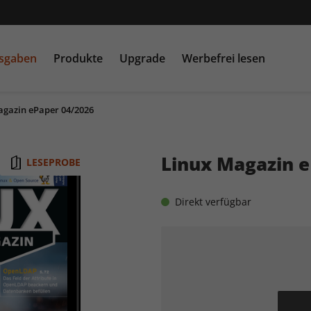
usgaben
Produkte
Upgrade
Werbefrei lesen
agazin ePaper 04/2026
PC Games MMORE &
play5
N
buffed.de
Linux Magazin e
LESEPROBE
Raspberry Pi Geek
Direkt verfügbar