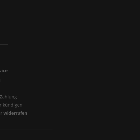
vice
l
 Zahlung
er kündigen
er widerrufen