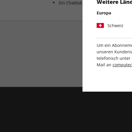
Weitere Länd
Ein Chatbot, von Mike Schilli in Go 
Europa
Schweiz
Um ein Abonnemen
unseren Kundenser
telefonisch unte
Mail an
compute
Direkt vom Verlag