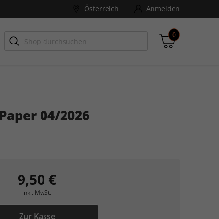
Österreich
Anmelden
0
-ZONE
Games Aktuell
Paper 04/2026
Zwischensumme
inkl. MwSt., ggf. zzgl. Versandkosten
Zum Warenkorb
9,50 €
inkl. MwSt.
Zur Kasse