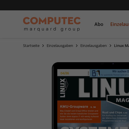
Abo
Einzela
Startseite
Einzelausgaben
Einzelausgaben
Linux M
PC Games
Einzelausgaben
CDs und DVDs
PCGH
Sonderausgaben
Linux Magazin
LinuxUser