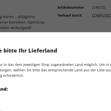
Artikelnummer
2186722
Verkauf durch
COMPUTEC
 härten – alltägliche
-Server betreiben. OpenScap
dabei wirkungsvoll
 nicht nur hinsichtlich
 bitte Ihr Lieferland
schützt Anwender auch vor
.
eil der Einführung in
nur in das dem jeweiligen Shop zugeordneten Land möglich. Um in
tribute, außerdem erwacht
angen, wählen Sie bitte das entsprechende Land aus der Liste aus.
g erforderlich.
r geworden, doch es ist noch
über verfügbare
and:
exer und Parser für eine
er Versuch mit Bezug zum