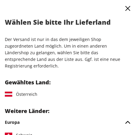
0
Warenkorb
Shop durchsuchen
MENÜ
Wählen Sie bitte Ihr Lieferland
Startseite
Einzelausgaben
Einzelausgaben
Linux Magazin ePaper 03/2026
Der Versand ist nur in das dem jeweiligen Shop
zugeordneten Land möglich. Um in einen anderen
LESEPROBE
Ländershop zu gelangen, wählen Sie bitte das
entsprechende Land aus der Liste aus. Ggf. ist eine neue
Registrierung erforderlich.
Gewähltes Land:
Österreich
Weitere Länder:
Europa