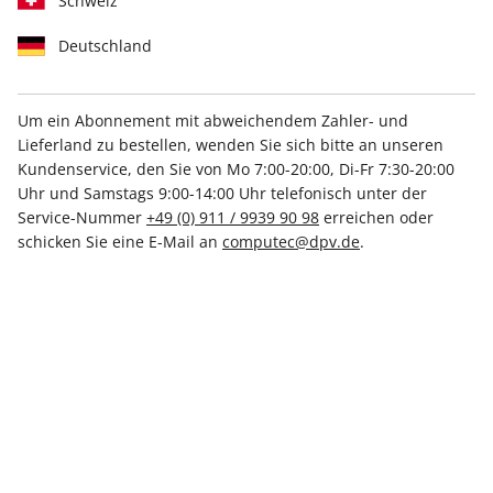
Schweiz
Deutschland
Um ein Abonnement mit abweichendem Zahler- und
Lieferland zu bestellen, wenden Sie sich bitte an unseren
Linux Magazin ePaper 03/2026
Kundenservice, den Sie von Mo 7:00-20:00, Di-Fr 7:30-20:00
Uhr und Samstags 9:00-14:00 Uhr telefonisch unter der
Direkt verfügbar
Service-Nummer
+49 (0) 911 / 9939 90 98
erreichen oder
schicken Sie eine E-Mail an
computec@dpv.de
.
9,50 €
inkl. MwSt.
Zur Kasse