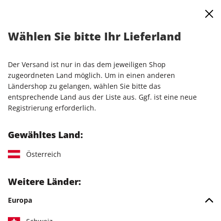
0
Warenkorb
Shop durchsuchen
MENÜ
Wählen Sie bitte Ihr Lieferland
Startseite
Einzelausgaben
Einzelausgaben
Linux Magazin 06/2026
Der Versand ist nur in das dem jeweiligen Shop
zugeordneten Land möglich. Um in einen anderen
LESEPROBE
Ländershop zu gelangen, wählen Sie bitte das
entsprechende Land aus der Liste aus. Ggf. ist eine neue
Registrierung erforderlich.
Gewähltes Land:
Österreich
Weitere Länder:
Europa