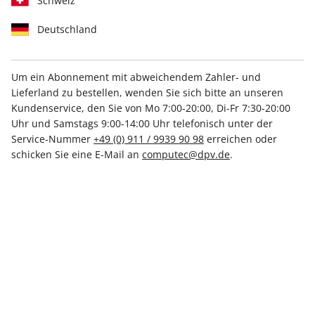
Schweiz
Deutschland
Um ein Abonnement mit abweichendem Zahler- und
Lieferland zu bestellen, wenden Sie sich bitte an unseren
Kundenservice, den Sie von Mo 7:00-20:00, Di-Fr 7:30-20:00
Linux Magazin 06/2026
Uhr und Samstags 9:00-14:00 Uhr telefonisch unter der
Service-Nummer
+49 (0) 911 / 9939 90 98
erreichen oder
Verfügbar - Nur solange der Vorrat reicht
schicken Sie eine E-Mail an
computec@dpv.de
.
Anzahl
9,99 €
inkl. MwSt., zzgl.
Versand
In den Warenkorb