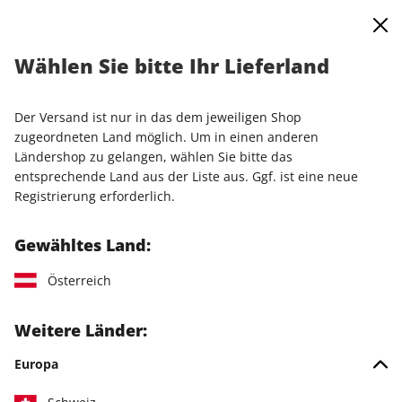
0
Warenkorb
Shop durchsuchen
MENÜ
Wählen Sie bitte Ihr Lieferland
Startseite
Einzelausgaben
Einzelausgaben
ePaper 01/2020
Der Versand ist nur in das dem jeweiligen Shop
LESEPROBE
zugeordneten Land möglich. Um in einen anderen
Ländershop zu gelangen, wählen Sie bitte das
entsprechende Land aus der Liste aus. Ggf. ist eine neue
Registrierung erforderlich.
Gewähltes Land:
Österreich
Weitere Länder:
Europa