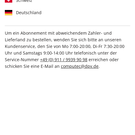
Schweiz
Deutschland
Um ein Abonnement mit abweichendem Zahler- und
Lieferland zu bestellen, wenden Sie sich bitte an unseren
Hochwertige Prämie!
Kundenservice, den Sie von Mo 7:00-20:00, Di-Fr 7:30-20:00
Jahresabo
Uhr und Samstags 9:00-14:00 Uhr telefonisch unter der
Service-Nummer
+49 (0) 911 / 9939 90 98
erreichen oder
schicken Sie eine E-Mail an
computec@dpv.de
.
Erscheinungsweise
monatlich
Mindestlaufzeit
12 Ausgaben
Kündigungsfrist
Jederzeit nach Ablauf der
Mindestlaufzeit
Weitere Details
Lieferbeginn