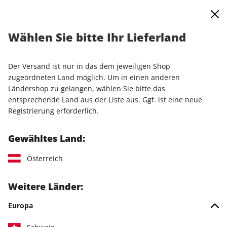
0
Warenkorb
Shop durchsuchen
MENÜ
Wählen Sie bitte Ihr Lieferland
Startseite
Abo
N-ZONE-Wunschabo
Jahresabo
Der Versand ist nur in das dem jeweiligen Shop
LESEPROBE
zugeordneten Land möglich. Um in einen anderen
Ländershop zu gelangen, wählen Sie bitte das
entsprechende Land aus der Liste aus. Ggf. ist eine neue
Registrierung erforderlich.
Gewähltes Land:
Österreich
Weitere Länder:
Europa