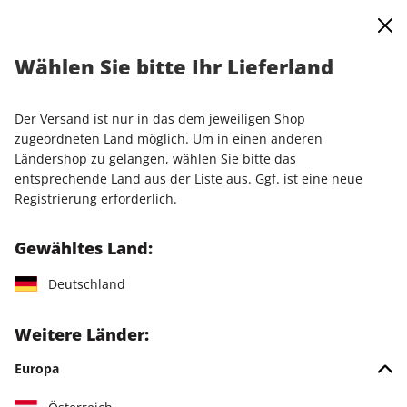
0
Warenkorb
Shop durchsuchen
MENÜ
Wählen Sie bitte Ihr Lieferland
Startseite
Produkte
CDs und DVDs
PCGH-Mega-PDF-Archiv: 2000 bis 2022
Der Versand ist nur in das dem jeweiligen Shop
zugeordneten Land möglich. Um in einen anderen
Ländershop zu gelangen, wählen Sie bitte das
entsprechende Land aus der Liste aus. Ggf. ist eine neue
Registrierung erforderlich.
Gewähltes Land:
Deutschland
Weitere Länder:
Europa