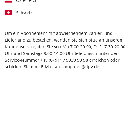
Österreich
Schweiz
PCGH-Mega-PDF-Archiv: 2000
bis 2022
Um ein Abonnement mit abweichendem Zahler- und
Lieferland zu bestellen, wenden Sie sich bitte an unseren
Kundenservice, den Sie von Mo 7:00-20:00, Di-Fr 7:30-20:00
Verfügbar - Nur solange der Vorrat reicht
Uhr und Samstags 9:00-14:00 Uhr telefonisch unter der
Service-Nummer
+49 (0) 911 / 9939 90 98
erreichen oder
Anzahl
schicken Sie eine E-Mail an
computec@dpv.de
.
6,99 €
inkl. MwSt., zzgl.
Versand
In den Warenkorb