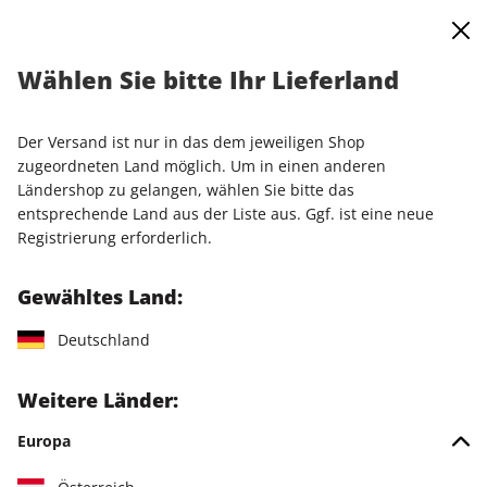
0
Warenkorb
Shop durchsuchen
MENÜ
Wählen Sie bitte Ihr Lieferland
Startseite
Produkte
CDs und DVDs
Linux Magazin Jahres-DVD 2022
Der Versand ist nur in das dem jeweiligen Shop
zugeordneten Land möglich. Um in einen anderen
Ländershop zu gelangen, wählen Sie bitte das
entsprechende Land aus der Liste aus. Ggf. ist eine neue
Registrierung erforderlich.
Gewähltes Land:
Deutschland
Weitere Länder:
Europa