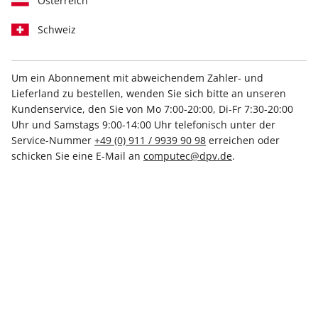
Österreich
Schweiz
Linux Magazin Jahres-DVD 2022
Um ein Abonnement mit abweichendem Zahler- und
Verfügbar - Nur solange der Vorrat reicht
Lieferland zu bestellen, wenden Sie sich bitte an unseren
Kundenservice, den Sie von Mo 7:00-20:00, Di-Fr 7:30-20:00
Anzahl
Uhr und Samstags 9:00-14:00 Uhr telefonisch unter der
Service-Nummer
+49 (0) 911 / 9939 90 98
erreichen oder
schicken Sie eine E-Mail an
computec@dpv.de
.
6,99 €
inkl. MwSt., zzgl.
Versand
In den Warenkorb