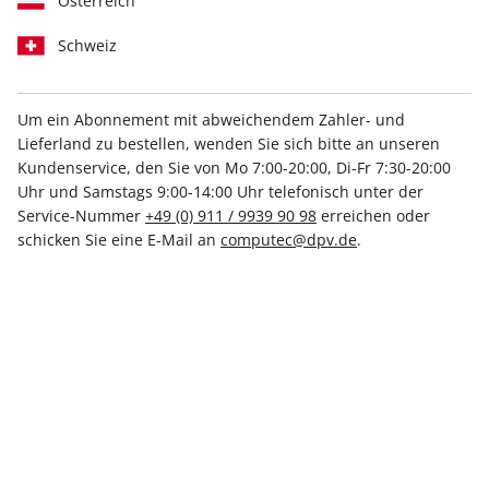
Österreich
Schweiz
Um ein Abonnement mit abweichendem Zahler- und
Lieferland zu bestellen, wenden Sie sich bitte an unseren
Kundenservice, den Sie von Mo 7:00-20:00, Di-Fr 7:30-20:00
Uhr und Samstags 9:00-14:00 Uhr telefonisch unter der
Service-Nummer
+49 (0) 911 / 9939 90 98
erreichen oder
schicken Sie eine E-Mail an
computec@dpv.de
.
PCGH im Abo
PCGH – Leidenschaft für Hardware seit 2000: Das
Hardware-Magazin für PC-Spieler testet und
übertaktet PC-Komponenten seit 2000. Im Fokus
stehen interne Komponenten wie Grafikkarten,
Prozessoren, SSDs oder Kühler, aber auch
externe Peripherie wie Monitore, Eingabegeräte,
VR-Headsets und Soundsysteme.