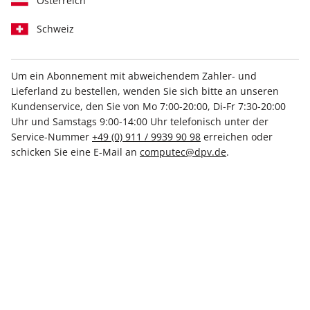
Österreich
Schweiz
Um ein Abonnement mit abweichendem Zahler- und
Lieferland zu bestellen, wenden Sie sich bitte an unseren
Kundenservice, den Sie von Mo 7:00-20:00, Di-Fr 7:30-20:00
Uhr und Samstags 9:00-14:00 Uhr telefonisch unter der
Starkes Rundum-Paket
Service-Nummer
+49 (0) 911 / 9939 90 98
erreichen oder
Jahresabo (ohne DVD)
schicken Sie eine E-Mail an
computec@dpv.de
.
Sie erhalten:
12 Digital-Ausgaben
12 Print-Ausgaben ohne DVD
Extra:
Bei Bankeinzug (nur für Deutschland und Österreich
möglich) gibt es zwei Ausgaben kostenlos!