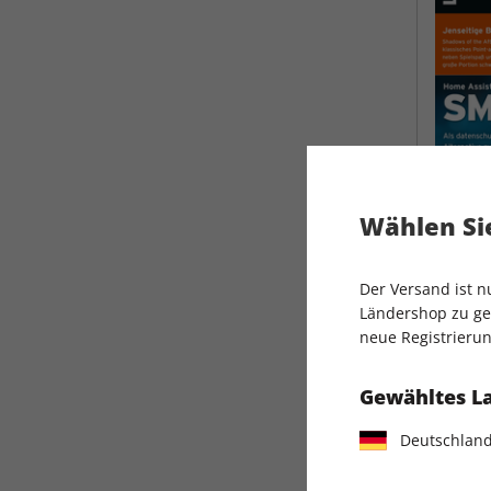
Wählen Sie
Der Versand ist 
Ländershop zu gel
neue Registrierun
L
Gewähltes L
Deutschlan