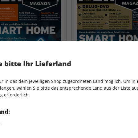
 bitte Ihr Lieferland
nur in das dem jeweiligen Shop zugeordneten Land möglich. Um in
angen, wählen Sie bitte das entsprechende Land aus der Liste aus.
g erforderlich.
inux Magazin 06/2026
Linux Magazin DVD 06/
9,99 €
11,99 €
and:
d
LES