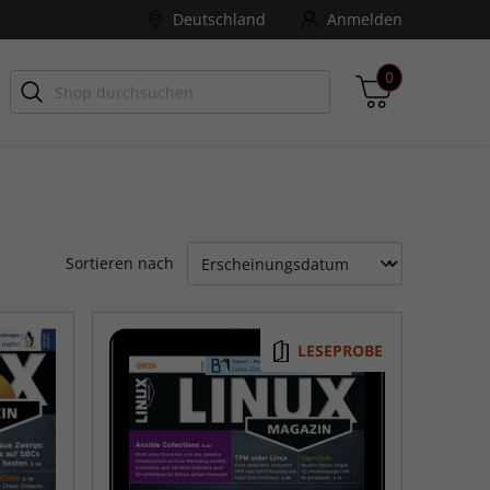
Deutschland
Anmelden
0
-ZONE
Games Aktuell
Zwischensumme
Sortieren nach
inkl. MwSt., ggf. zzgl. Versandkosten
Zum Warenkorb
LESEPROBE