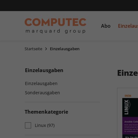
Abo
Einzela
Startseite
Einzelausgaben
PC Games
Einzelausgaben
CDs und DVDs
PCGH
Sonderausgaben
Einzelausgaben
Einz
Linux Magazin
LinuxUser
Einzelausgaben
Sonderausgaben
Themenkategorie
Linux
(97)