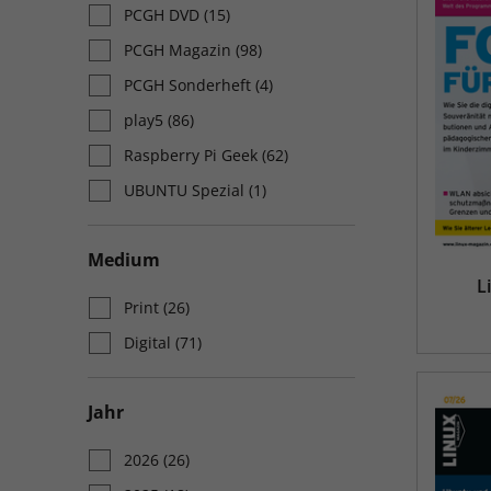
PCGH DVD
(15)
PCGH Magazin
(98)
PCGH Sonderheft
(4)
play5
(86)
Raspberry Pi Geek
(62)
UBUNTU Spezial
(1)
Medium
L
Print
(26)
Digital
(71)
Jahr
2026
(26)