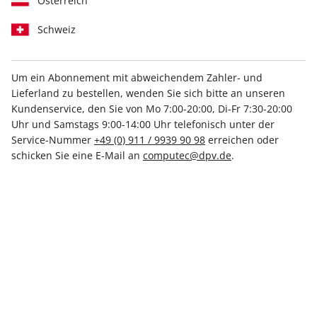
Österreich
Schweiz
Um ein Abonnement mit abweichendem Zahler- und
Lieferland zu bestellen, wenden Sie sich bitte an unseren
PCGH-Geheimarchiv #3: PC-
Kundenservice, den Sie von Mo 7:00-20:00, Di-Fr 7:30-20:00
Bücher und Sonderausgaben
Uhr und Samstags 9:00-14:00 Uhr telefonisch unter der
Service-Nummer
+49 (0) 911 / 9939 90 98
erreichen oder
03/2025
schicken Sie eine E-Mail an
computec@dpv.de
.
Direkt verfügbar
Spezialpreis für Abonnenten:
4,99 €
6,99 €
inkl. MwSt.