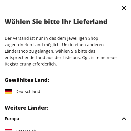
0
Warenkorb
Shop durchsuchen
MENÜ
Wählen Sie bitte Ihr Lieferland
Startseite
Einzelausgaben
Sonderausgaben
PCGH-Geheimarchiv #3: PC-Bücher und Sonderausgaben 03/2025
Der Versand ist nur in das dem jeweiligen Shop
zugeordneten Land möglich. Um in einen anderen
LESEPROBE
Ländershop zu gelangen, wählen Sie bitte das
entsprechende Land aus der Liste aus. Ggf. ist eine neue
Registrierung erforderlich.
Gewähltes Land:
Deutschland
Weitere Länder:
Europa