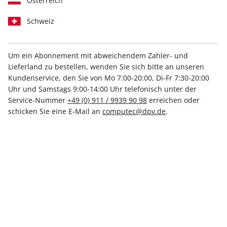
Österreich
Schweiz
Um ein Abonnement mit abweichendem Zahler- und
Lieferland zu bestellen, wenden Sie sich bitte an unseren
Raspberry Pi Geek ePaper
Kundenservice, den Sie von Mo 7:00-20:00, Di-Fr 7:30-20:00
09/2024
Uhr und Samstags 9:00-14:00 Uhr telefonisch unter der
Service-Nummer
+49 (0) 911 / 9939 90 98
erreichen oder
schicken Sie eine E-Mail an
computec@dpv.de
.
Direkt verfügbar
9,99 €
inkl. MwSt.
Zur Kasse