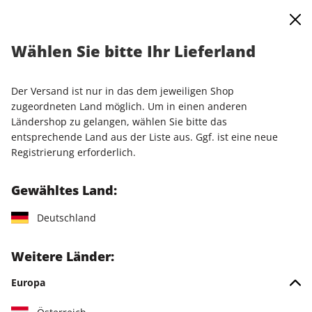
0
Warenkorb
Shop durchsuchen
MENÜ
Wählen Sie bitte Ihr Lieferland
Startseite
Einzelausgaben
Einzelausgaben
Raspberry Pi Geek ePaper 09/2024
Der Versand ist nur in das dem jeweiligen Shop
zugeordneten Land möglich. Um in einen anderen
LESEPROBE
Ländershop zu gelangen, wählen Sie bitte das
entsprechende Land aus der Liste aus. Ggf. ist eine neue
Registrierung erforderlich.
Gewähltes Land:
Deutschland
Weitere Länder:
Europa