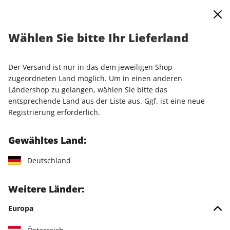
0
Warenkorb
Shop durchsuchen
MENÜ
Wählen Sie bitte Ihr Lieferland
Startseite
Einzelausgaben
Einzelausgaben
Raspberry Pi Geek 07/2026
Der Versand ist nur in das dem jeweiligen Shop
zugeordneten Land möglich. Um in einen anderen
LESEPROBE
Ländershop zu gelangen, wählen Sie bitte das
entsprechende Land aus der Liste aus. Ggf. ist eine neue
Registrierung erforderlich.
Gewähltes Land:
Deutschland
Weitere Länder:
Europa