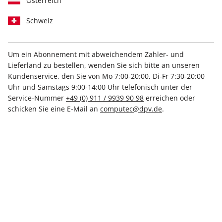
Österreich
Schweiz
Um ein Abonnement mit abweichendem Zahler- und
Lieferland zu bestellen, wenden Sie sich bitte an unseren
Kundenservice, den Sie von Mo 7:00-20:00, Di-Fr 7:30-20:00
Raspberry Pi Geek 07/2026
Uhr und Samstags 9:00-14:00 Uhr telefonisch unter der
Service-Nummer
+49 (0) 911 / 9939 90 98
erreichen oder
Verfügbar - Nur solange der Vorrat reicht
schicken Sie eine E-Mail an
computec@dpv.de
.
Anzahl
11,99 €
inkl. MwSt., zzgl.
Versand
In den Warenkorb