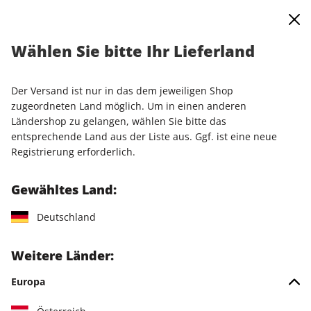
0
Warenkorb
Shop durchsuchen
MENÜ
Wählen Sie bitte Ihr Lieferland
Startseite
Einzelausgaben
Einzelausgaben
play5 ePaper 10/2023
Der Versand ist nur in das dem jeweiligen Shop
zugeordneten Land möglich. Um in einen anderen
LESEPROBE
Ländershop zu gelangen, wählen Sie bitte das
entsprechende Land aus der Liste aus. Ggf. ist eine neue
Registrierung erforderlich.
Gewähltes Land:
Deutschland
Weitere Länder:
Europa