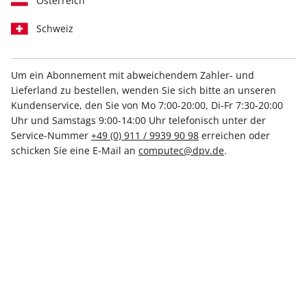
Österreich
Schweiz
Um ein Abonnement mit abweichendem Zahler- und
Lieferland zu bestellen, wenden Sie sich bitte an unseren
play5 ePaper 10/2023
Kundenservice, den Sie von Mo 7:00-20:00, Di-Fr 7:30-20:00
Uhr und Samstags 9:00-14:00 Uhr telefonisch unter der
Direkt verfügbar
Service-Nummer
+49 (0) 911 / 9939 90 98
erreichen oder
schicken Sie eine E-Mail an
computec@dpv.de
.
7,99 €
inkl. MwSt.
Zur Kasse