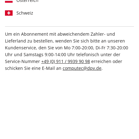
Österreich
Schweiz
Um ein Abonnement mit abweichendem Zahler- und
Lieferland zu bestellen, wenden Sie sich bitte an unseren
play5 ePaper 04/2026
Kundenservice, den Sie von Mo 7:00-20:00, Di-Fr 7:30-20:00
Uhr und Samstags 9:00-14:00 Uhr telefonisch unter der
Direkt verfügbar
Service-Nummer
+49 (0) 911 / 9939 90 98
erreichen oder
schicken Sie eine E-Mail an
computec@dpv.de
.
7,99 €
inkl. MwSt.
Zur Kasse