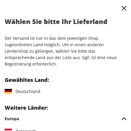
0
Warenkorb
Shop durchsuchen
MENÜ
Wählen Sie bitte Ihr Lieferland
Startseite
Einzelausgaben
Einzelausgaben
play5 ePaper 04/2026
Der Versand ist nur in das dem jeweiligen Shop
zugeordneten Land möglich. Um in einen anderen
LESEPROBE
Ländershop zu gelangen, wählen Sie bitte das
entsprechende Land aus der Liste aus. Ggf. ist eine neue
Registrierung erforderlich.
Gewähltes Land:
Deutschland
Weitere Länder:
Europa