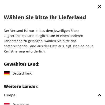
0
Warenkorb
Shop durchsuchen
MENÜ
Wählen Sie bitte Ihr Lieferland
Startseite
Einzelausgaben
Einzelausgaben
play5 ePaper 02/2024
Der Versand ist nur in das dem jeweiligen Shop
zugeordneten Land möglich. Um in einen anderen
LESEPROBE
Ländershop zu gelangen, wählen Sie bitte das
entsprechende Land aus der Liste aus. Ggf. ist eine neue
Registrierung erforderlich.
Gewähltes Land:
Deutschland
Weitere Länder:
Europa