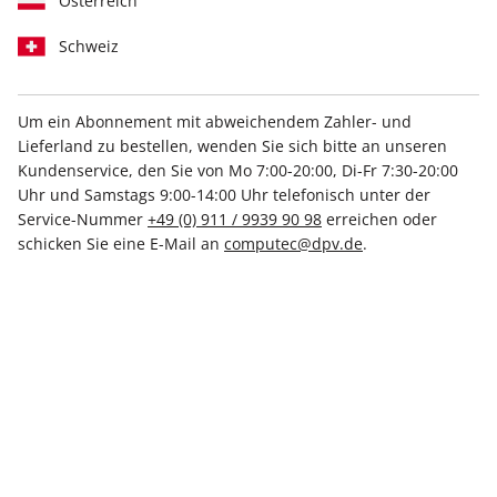
Österreich
Schweiz
Um ein Abonnement mit abweichendem Zahler- und
Lieferland zu bestellen, wenden Sie sich bitte an unseren
play5 ePaper 02/2024
Kundenservice, den Sie von Mo 7:00-20:00, Di-Fr 7:30-20:00
Uhr und Samstags 9:00-14:00 Uhr telefonisch unter der
Direkt verfügbar
Service-Nummer
+49 (0) 911 / 9939 90 98
erreichen oder
schicken Sie eine E-Mail an
computec@dpv.de
.
7,99 €
inkl. MwSt.
Zur Kasse