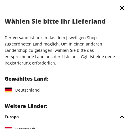
0
Warenkorb
Shop durchsuchen
MENÜ
Wählen Sie bitte Ihr Lieferland
Startseite
Einzelausgaben
Einzelausgaben
play5 ePaper 02/2023
Der Versand ist nur in das dem jeweiligen Shop
zugeordneten Land möglich. Um in einen anderen
LESEPROBE
Ländershop zu gelangen, wählen Sie bitte das
entsprechende Land aus der Liste aus. Ggf. ist eine neue
Registrierung erforderlich.
Gewähltes Land:
Deutschland
Weitere Länder:
Europa