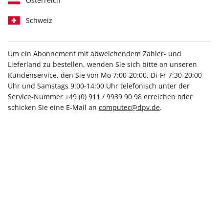
Österreich
Schweiz
Um ein Abonnement mit abweichendem Zahler- und
Lieferland zu bestellen, wenden Sie sich bitte an unseren
play5 ePaper 02/2023
Kundenservice, den Sie von Mo 7:00-20:00, Di-Fr 7:30-20:00
Uhr und Samstags 9:00-14:00 Uhr telefonisch unter der
Direkt verfügbar
Service-Nummer
+49 (0) 911 / 9939 90 98
erreichen oder
schicken Sie eine E-Mail an
computec@dpv.de
.
7,99 €
inkl. MwSt.
Zur Kasse