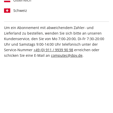
Österreich
Schweiz
Um ein Abonnement mit abweichendem Zahler- und
play5 12/2025
Lieferland zu bestellen, wenden Sie sich bitte an unseren
Kundenservice, den Sie von Mo 7:00-20:00, Di-Fr 7:30-20:00
Uhr und Samstags 9:00-14:00 Uhr telefonisch unter der
Verfügbar - Nur solange der Vorrat reicht
Service-Nummer
+49 (0) 911 / 9939 90 98
erreichen oder
schicken Sie eine E-Mail an
computec@dpv.de
.
Anzahl
8,99 €
inkl. MwSt., zzgl.
Versand
In den Warenkorb