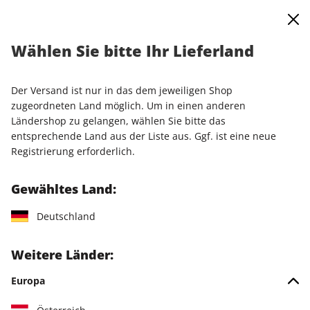
0
Warenkorb
Shop durchsuchen
MENÜ
Wählen Sie bitte Ihr Lieferland
Startseite
Einzelausgaben
Einzelausgaben
play5 12/2025
Der Versand ist nur in das dem jeweiligen Shop
LESEPROBE
zugeordneten Land möglich. Um in einen anderen
Ländershop zu gelangen, wählen Sie bitte das
entsprechende Land aus der Liste aus. Ggf. ist eine neue
Registrierung erforderlich.
Gewähltes Land:
Deutschland
Weitere Länder:
Europa