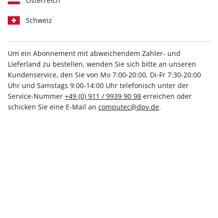
Österreich
Schweiz
Um ein Abonnement mit abweichendem Zahler- und
Lieferland zu bestellen, wenden Sie sich bitte an unseren
PCGH Magazin ePaper 10/2018
Kundenservice, den Sie von Mo 7:00-20:00, Di-Fr 7:30-20:00
Uhr und Samstags 9:00-14:00 Uhr telefonisch unter der
Direkt verfügbar
Service-Nummer
+49 (0) 911 / 9939 90 98
erreichen oder
schicken Sie eine E-Mail an
computec@dpv.de
.
3,99 €
inkl. MwSt.
Zur Kasse