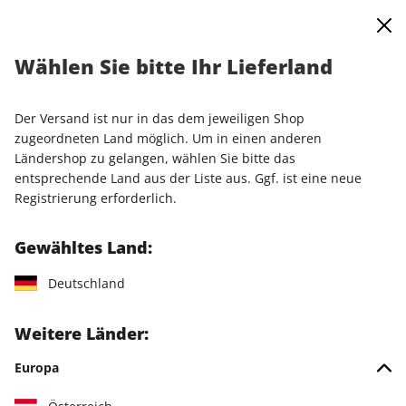
0
Warenkorb
Shop durchsuchen
MENÜ
Wählen Sie bitte Ihr Lieferland
Startseite
Einzelausgaben
Einzelausgaben
PCGH Magazin ePaper 10/2018
Der Versand ist nur in das dem jeweiligen Shop
zugeordneten Land möglich. Um in einen anderen
LESEPROBE
Ländershop zu gelangen, wählen Sie bitte das
entsprechende Land aus der Liste aus. Ggf. ist eine neue
Registrierung erforderlich.
Gewähltes Land:
Deutschland
Weitere Länder:
Europa