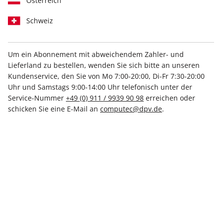
Österreich
Schweiz
Um ein Abonnement mit abweichendem Zahler- und
Lieferland zu bestellen, wenden Sie sich bitte an unseren
PCGH Magazin ePaper 08/2026
Kundenservice, den Sie von Mo 7:00-20:00, Di-Fr 7:30-20:00
Uhr und Samstags 9:00-14:00 Uhr telefonisch unter der
Direkt verfügbar
Service-Nummer
+49 (0) 911 / 9939 90 98
erreichen oder
schicken Sie eine E-Mail an
computec@dpv.de
.
6,50 €
inkl. MwSt.
Zur Kasse