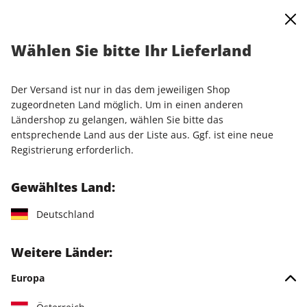
0
Warenkorb
Shop durchsuchen
MENÜ
Wählen Sie bitte Ihr Lieferland
Startseite
Einzelausgaben
Einzelausgaben
PCGH Magazin ePaper 08/2026
Der Versand ist nur in das dem jeweiligen Shop
zugeordneten Land möglich. Um in einen anderen
LESEPROBE
Ländershop zu gelangen, wählen Sie bitte das
entsprechende Land aus der Liste aus. Ggf. ist eine neue
Registrierung erforderlich.
Gewähltes Land:
Deutschland
Weitere Länder:
Europa