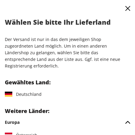
0
Warenkorb
Shop durchsuchen
MENÜ
Wählen Sie bitte Ihr Lieferland
Startseite
Einzelausgaben
Einzelausgaben
PCGH Magazin ePaper 06/2023
Der Versand ist nur in das dem jeweiligen Shop
zugeordneten Land möglich. Um in einen anderen
LESEPROBE
Ländershop zu gelangen, wählen Sie bitte das
entsprechende Land aus der Liste aus. Ggf. ist eine neue
Registrierung erforderlich.
Gewähltes Land:
Deutschland
Weitere Länder:
Europa