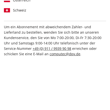
Österreich
Schweiz
Um ein Abonnement mit abweichendem Zahler- und
Lieferland zu bestellen, wenden Sie sich bitte an unseren
PCGH Magazin ePaper 06/2023
Kundenservice, den Sie von Mo 7:00-20:00, Di-Fr 7:30-20:00
Uhr und Samstags 9:00-14:00 Uhr telefonisch unter der
Direkt verfügbar
Service-Nummer
+49 (0) 911 / 9939 90 98
erreichen oder
schicken Sie eine E-Mail an
computec@dpv.de
.
6,50 €
inkl. MwSt.
Zur Kasse