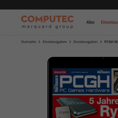
Abo
Einzela
Startseite
Einzelausgaben
Einzelausgaben
PCGH Ma
PC Games
Einzelausgaben
CDs und DVDs
PCGH
Sonderausgaben
Linux Magazin
LinuxUser