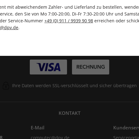
t mit abweichendem Zahler- und Lieferland zu bestellen, wenden 
vice, den Sie von Mo 7:00-20:00, Di-Fr 7:30-20:00 Uhr und Samsta
r der Service-Nummer
+49 (0) 911 / 9939 90 98
erreichen oder schick
c@dpv.de
.
ZAHLUNGSARTEN
Ihre Daten werden SSL-verschlüsselt und sicher übertragen
KONTAKT
E-Mail
Kundenser
98
computec@dpv.de
Serviceporta