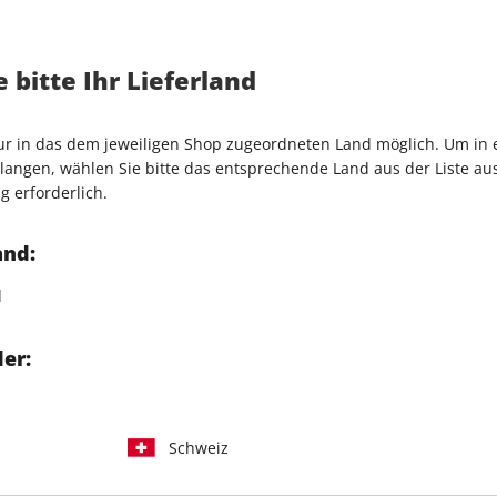
Artikelnummer
2065529
Verkauf durch
COMPUTEC
 bitte Ihr Lieferland
n im Test
LSS und Co.?
nur in das dem jeweiligen Shop zugeordneten Land möglich. Um in
gazine andere Muster?
angen, wählen Sie bitte das entsprechende Land aus der Liste aus.
g erforderlich.
and:
d
IHRE ABO-VORTEILE
er:
Schweiz
Tolle Prämien
Gratis Versand