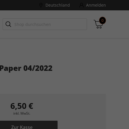
Deutschland
Anmelden
0
-ZONE
Games Aktuell
Paper 04/2022
Zwischensumme
inkl. MwSt., ggf. zzgl. Versandkosten
Zum Warenkorb
6,50 €
inkl. MwSt.
Zur Kasse