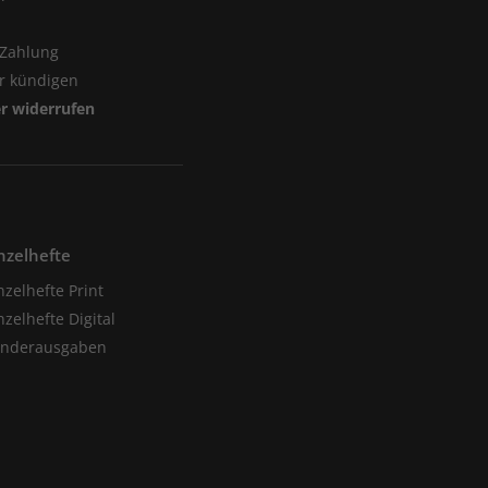
 Zahlung
er kündigen
er widerrufen
nzelhefte
nzelhefte Print
nzelhefte Digital
onderausgaben