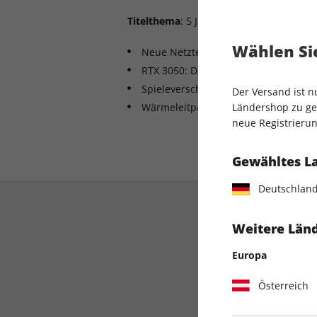
Titelthema
: 5 Jahre AMD Ryzen
Wählen Sie
Neue Netzteile für dicke Grafikkarte
RTX 3050: Die Rettung für Spieler?
Spieleverschönerung: Was bringen D
Der Versand ist 
Wärmeleitpasten: Bekommen Fachma
Ländershop zu gel
neue Registrierun
Gewähltes L
Deutschlan
Weitere Länd
Europa
Österreich
Direkt vom Verlag