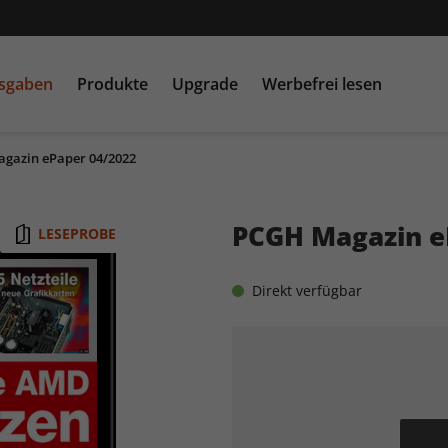
usgaben
Produkte
Upgrade
Werbefrei lesen
gazin ePaper 04/2022
PC Games MMORE &
play5
N
buffed.de
PCGH Magazin e
LESEPROBE
Raspberry Pi Geek
Direkt verfügbar