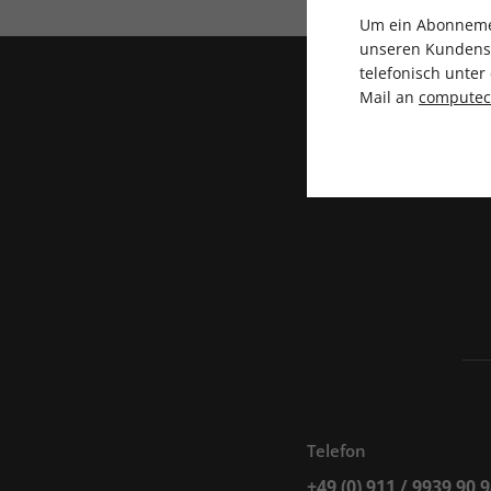
Um ein Abonnemen
unseren Kundenser
telefonisch unte
Mail an
compute
Telefon
+49 (0) 911 / 9939 90 