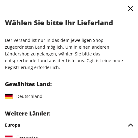
0
Warenkorb
Shop durchsuchen
MENÜ
Wählen Sie bitte Ihr Lieferland
Startseite
Einzelausgaben
Einzelausgaben
PCGH Magazin ePaper 01/2022
Der Versand ist nur in das dem jeweiligen Shop
zugeordneten Land möglich. Um in einen anderen
LESEPROBE
Ländershop zu gelangen, wählen Sie bitte das
entsprechende Land aus der Liste aus. Ggf. ist eine neue
Registrierung erforderlich.
Gewähltes Land:
Deutschland
Weitere Länder:
Europa