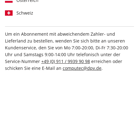
Österreich
Schweiz
Um ein Abonnement mit abweichendem Zahler- und
Lieferland zu bestellen, wenden Sie sich bitte an unseren
PCGH Magazin ePaper 01/2022
Kundenservice, den Sie von Mo 7:00-20:00, Di-Fr 7:30-20:00
Uhr und Samstags 9:00-14:00 Uhr telefonisch unter der
Direkt verfügbar
Service-Nummer
+49 (0) 911 / 9939 90 98
erreichen oder
schicken Sie eine E-Mail an
computec@dpv.de
.
6,50 €
inkl. MwSt.
Zur Kasse