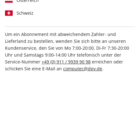
Österreich
Schweiz
Um ein Abonnement mit abweichendem Zahler- und
Lieferland zu bestellen, wenden Sie sich bitte an unseren
PCGH Magazin 07/2026
Kundenservice, den Sie von Mo 7:00-20:00, Di-Fr 7:30-20:00
Uhr und Samstags 9:00-14:00 Uhr telefonisch unter der
Service-Nummer
+49 (0) 911 / 9939 90 98
erreichen oder
Verfügbar - Nur solange der Vorrat reicht
schicken Sie eine E-Mail an
computec@dpv.de
.
Anzahl
7,50 €
inkl. MwSt., zzgl.
Versand
In den Warenkorb