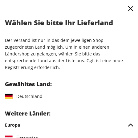
0
Warenkorb
Shop durchsuchen
MENÜ
Wählen Sie bitte Ihr Lieferland
Startseite
Einzelausgaben
Einzelausgaben
PCGH Magazin 07/2026
Der Versand ist nur in das dem jeweiligen Shop
zugeordneten Land möglich. Um in einen anderen
LESEPROBE
Ländershop zu gelangen, wählen Sie bitte das
entsprechende Land aus der Liste aus. Ggf. ist eine neue
Registrierung erforderlich.
Gewähltes Land:
Deutschland
Weitere Länder:
Europa