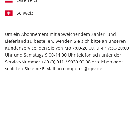
Österreich
Schweiz
Um ein Abonnement mit abweichendem Zahler- und
Lieferland zu bestellen, wenden Sie sich bitte an unseren
PCGH DVD 05/2026
Kundenservice, den Sie von Mo 7:00-20:00, Di-Fr 7:30-20:00
Uhr und Samstags 9:00-14:00 Uhr telefonisch unter der
Service-Nummer
+49 (0) 911 / 9939 90 98
erreichen oder
Verfügbar - Nur solange der Vorrat reicht
schicken Sie eine E-Mail an
computec@dpv.de
.
Anzahl
8,99 €
inkl. MwSt., zzgl.
Versand
In den Warenkorb